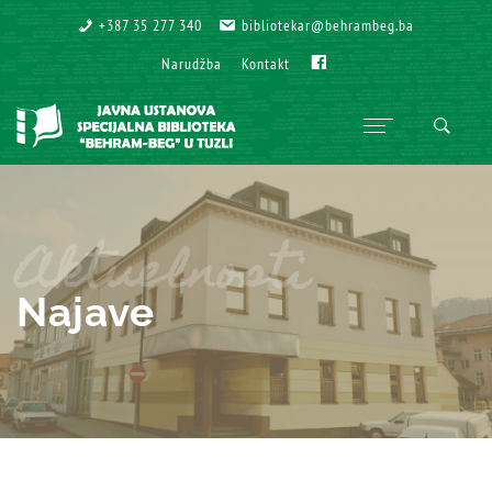
+387 35 277 340
+387 35 277 340
bibliotekar@behrambeg.ba
bibliotekar@behrambeg.ba
Fb
Fb
Narudžba
Narudžba
Kontakt
Kontakt
Aktuelnosti
Najave