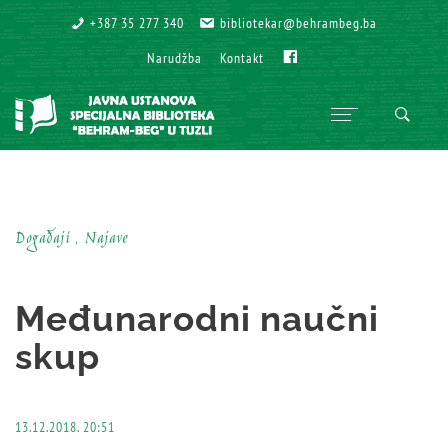
+387 35 277 340
+387 35 277 340
bibliotekar@behrambeg.ba
bibliotekar@behrambeg.ba
Fb
Fb
Narudžba
Narudžba
Kontakt
Kontakt
Događaji , Najave
Međunarodni naučni
skup
13.12.2018. 20:51