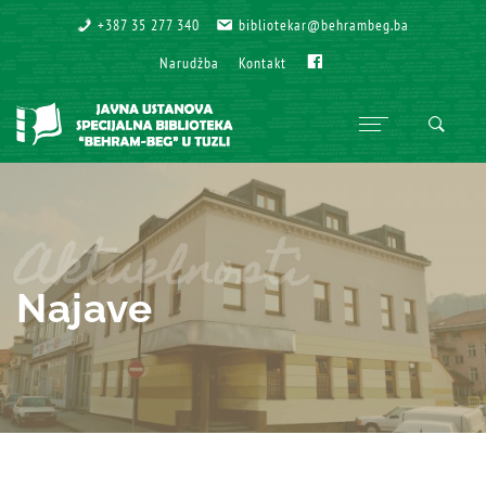
+387 35 277 340
+387 35 277 340
bibliotekar@behrambeg.ba
bibliotekar@behrambeg.ba
Fb
Fb
Narudžba
Narudžba
Kontakt
Kontakt
Aktuelnosti
Najave