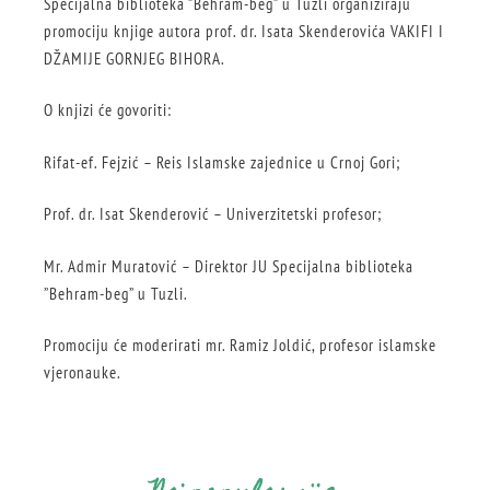
Specijalna biblioteka ”Behram-beg” u Tuzli organiziraju
promociju knjige autora prof. dr. Isata Skenderovića VAKIFI I
DŽAMIJE GORNJEG BIHORA.
O knjizi će govoriti:
Rifat-ef. Fejzić – Reis Islamske zajednice u Crnoj Gori;
Prof. dr. Isat Skenderović – Univerzitetski profesor;
Mr. Admir Muratović – Direktor JU Specijalna biblioteka
”Behram-beg” u Tuzli.
Promociju će moderirati mr. Ramiz Joldić, profesor islamske
vjeronauke.