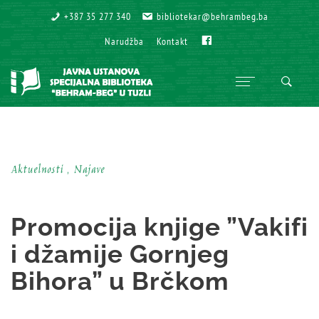
+387 35 277 340
+387 35 277 340
bibliotekar@behrambeg.ba
bibliotekar@behrambeg.ba
Fb
Fb
Narudžba
Narudžba
Kontakt
Kontakt
Aktuelnosti , Najave
Promocija knjige ”Vakifi
i džamije Gornjeg
Bihora” u Brčkom