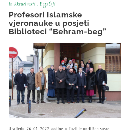
In
Aktuelnosti
,
Događaji
Profesori Islamske
vjeronauke u posjeti
Biblioteci “Behram-beg”
U srijedu, 26. 01. 2022. godine, u Tuzli je upriličen susret