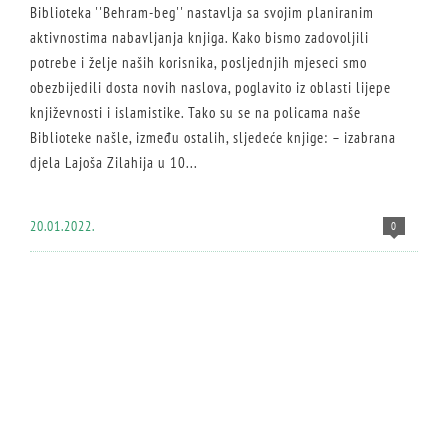
Biblioteka ''Behram-beg'' nastavlja sa svojim planiranim
aktivnostima nabavljanja knjiga. Kako bismo zadovoljili
potrebe i želje naših korisnika, posljednjih mjeseci smo
obezbijedili dosta novih naslova, poglavito iz oblasti lijepe
književnosti i islamistike. Tako su se na policama naše
Biblioteke našle, između ostalih, sljedeće knjige: – izabrana
djela Lajoša Zilahija u 10...
20.01.2022.
0