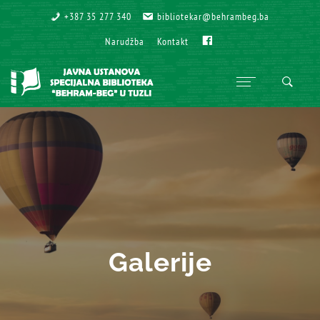
+387 35 277 340
+387 35 277 340
bibliotekar@behrambeg.ba
bibliotekar@behrambeg.ba
Fb
Fb
Narudžba
Narudžba
Kontakt
Kontakt
Galerije