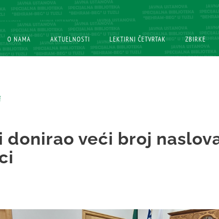
O NAMA
O NAMA
AKTUELNOSTI
AKTUELNOSTI
LEKTIRNI ČETVRTAK
LEKTIRNI ČETVRTAK
ZBIRKE
ZBIRKE
i
 donirao veći broj naslov
ci