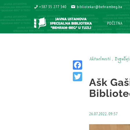
+387 35 277 340
+387 35 277 340
bibliotekar@behrambeg.ba
bibliotekar@behrambeg.ba
POČETNA
POČETNA
Aktuelnosti , Događaj
Facebook
Ašk Gaši
Twitter
Bibliote
26.07.2022. 09:57