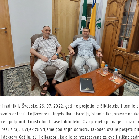
ni radnik iz Švedske, 25. 07. 2022. godine posjetio je Biblioteku i tom je 
raznih oblasti: književnost, lingvistika, historija, islamistika, pravne nauke
me upotpuniti knjiški fond naše biblioteke. Ova posjeta jedna je u nizu p
e realiziraju uvijek za vrijeme godišnjih odmora. Također, ova je posjeta bil
 doktoru Gašiju, ali i dijaspori, koja je zainteresovana za ove i slične sadr