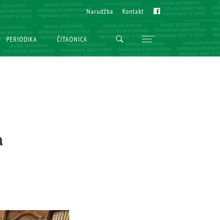
Fb
Fb
Narudžba
Narudžba
Kontakt
Kontakt
PERIODIKA
PERIODIKA
ČITAONICA
ČITAONICA
a