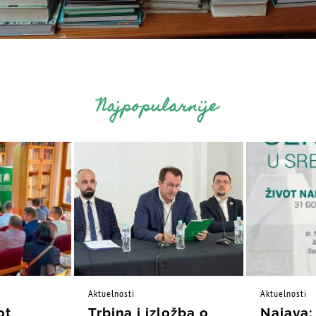
Najpopularnije
Aktuelnosti
Aktuelnosti
ot
Trbina i izložba o
Najava: