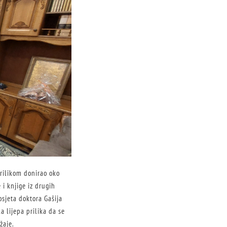
prilikom donirao oko
 i knjige iz drugih
osjeta doktora Gašija
a lijepa prilika da se
žaje.