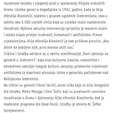
izuzetnom čovjeku i njegovoj ulozi u spašavanju hiljada nedužnih
života. Izložba govori o događajima iz 1942. godine, kada je Alija
efendija Klančević, zajedno s grupom uglednih Srebreničana, stao u
zaštitu oko 3.500 srpskih civila koje su ustaške vlasti namjeravale
likvidirati. Njihova odlučna intervencija spriječila je masovni zločin
i ostala trajan primjer hrabrosti, humanosti i antifašizma. Prema
svjedočenjima, Alija efendija Klančević je tom prilikom poručio: „Ako
želite da pobijete njih, prvo morate ubiti nas.“
Tribina i izložba održane su u okviru manifestacije „Dani sjećanja na
genocid u Srebrenici“, koja kroz kulturne, naučne, umjetničke i
edukativne sadržaje njeguje kulturu sjećanja, promoviše vrijednosti
antifašizma te doprinosi očuvanju istine o genocidu počinjenom nad
Bošnjacima Srebrenice.
Na tribini su govorili Fikret Ibričić, autor slika koje su bile integralni
dio izložbe, Meho Manjgo i Emir Šečić, koji su predstavili rezultate
istraživanja o životu i djelovanju Alije efendije Klančevića, dok je
moderator programa bio Sead Husić. Izložbu je otvorio dr. Šefko
Sulejmanović.