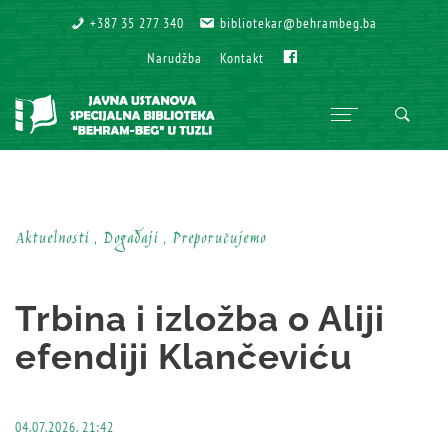
+387 35 277 340
+387 35 277 340
bibliotekar@behrambeg.ba
bibliotekar@behrambeg.ba
Fb
Fb
Narudžba
Narudžba
Kontakt
Kontakt
Aktuelnosti , Događaji , Preporučujemo
Trbina i izložba o Aliji
efendiji Klančeviću
04.07.2026. 21:42