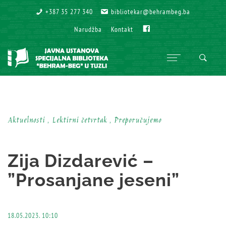
+387 35 277 340
+387 35 277 340
bibliotekar@behrambeg.ba
bibliotekar@behrambeg.ba
Fb
Fb
Narudžba
Narudžba
Kontakt
Kontakt
Aktuelnosti , Lektirni četvrtak , Preporučujemo
Zija Dizdarević –
”Prosanjane jeseni”
18.05.2023. 10:10