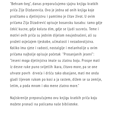
”Behram-beg”, danas preporučujemo sjajnu knjigu kratkih
priča Zije Dizdarevića. Ovo je jedna od onih knjiga koje
pročitamo u djetinjstvu i pamtimo je čitav život. U ovim
pričama Zija Dizadrević opisuje bosansku kasabu: tamo gdje
čekić kucne, gdje koluta dim, gdje se ljudi susreću. Teme i
motivi ovih priča su jednim dijelom neujednačeni, ali su
prožeti osjećajem tjeskobe, učmalosti i nezadovoljstva.
Koliko ima sjete i radosti, nostalgije i melanholije u ovim
pričama najbolje opisuje početak ”Prosanjanih jeseni”:
”Jeseni moga djetinjstva imale su zlatnu boju. Prospe mati
iz desne ruke puno svijetlih ikara, čitavo more, pa se one
uhvate povrh drveća i dršću tako obasjane, mati me onda
gladi lijevom rukom po kosi a ja rastem, dižem se sa zemlje,
letim, a poda mnom i oko mene zlatno more.”
Najiskrenije preporučujemo ovu knjigu kratkih priča koju
možete pronaći na policama naše biblioteke.