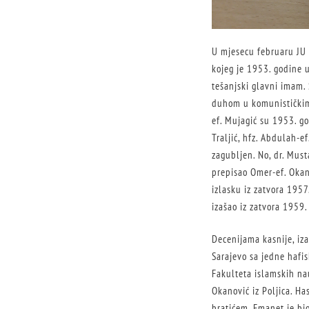
U mjesecu februaru JU 
kojeg je 1953. godine 
tešanjski glavni imam.
duhom u komunističkim 
ef. Mujagić su 1953. god
Traljić, hfz. Abdulah-ef
zagubljen. No, dr. Must
prepisao Omer-ef. Okano
izlasku iz zatvora 1957
izašao iz zatvora 1959.
Decenijama kasnije, iza
Sarajevo sa jedne hafi
Fakulteta islamskih na
Okanović iz Poljica. Ha
bratićem. Emanet je bi