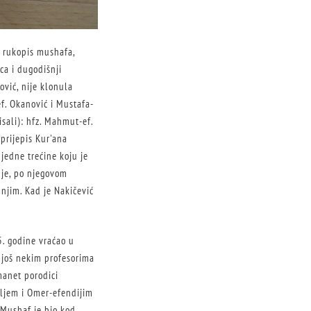
i rukopis mushafa,
ca i dugodišnji
vić, nije klonula
f. Okanović i Mustafa-
isali): hfz. Mahmut-ef.
 prijepis Kur'ana
 jedne trećine koju je
 je, po njegovom
 njim. Kad je Nakičević
5. godine vraćao u
i još nekim profesorima
manet porodici
eljem i Omer-efendijim
 Mushaf je bio kod