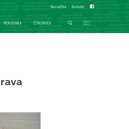
Fb
Fb
Narudžba
Narudžba
Kontakt
Kontakt
PERIODIKA
PERIODIKA
ČITAONICA
ČITAONICA
orava