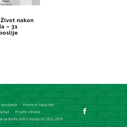
 Život nakon
a – 31
poslije
i korištenja
Prostorni kapaciteti
Türkçe
Prijavni obrazac
ije za borbu protiv korupcije 2021-2024