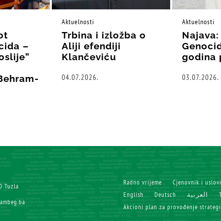
Aktuelnosti
Aktuelnosti
ot
Trbina i izložba o
Najava:
cida –
Aliji efendiji
Genocid
oslije”
Klančeviću
godina 
04.07.2026.
03.07.2026.
“Behram-
Radno vrijeme
Cjenovnik i uslov
0 Tuzla
English
Deutsch
العربية
rambeg.ba
Akcioni plan za provođenje strateg