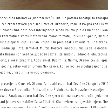
Specijalna biblioteka „Behram-beg“ u Tuzli je postala bogatija za značajn
u Zeničkom zatvoru prepisao Omer-ef. Okanović, imam iz Poljica kod Lukav
 Slobodoumna bošnjačka inteligencija, među kojima je bio i Omer-ef. Okano
kazamatima. Iz mushafa veoma malog formata, Derviš-ef. Spahić, Omer-e
ine prepisali cijeli Kur'an. Prijepis su pregledali i vokalizirali (hareketle
. Budimlija i hfz. Hamid-ef. Muftić. Doskora, mnogi su mislili da je dotični
afa Hasani i dr. Sead Seljubac su saznali za sudbinu jednog dijela, tačnije
vić, a vokalizirao hfz. Abdulah-ef. Budimlija. Naime, Okanovićev prijepis
. godine, ostao kod dr. Omera Nakičevića, koji je robijao u ćeliji zajedno sa
 godine, prijepis nije uručio Okanoviću.
 preseljenja Omer-ef. Okanovića na ahiret, dr. Nakičević se 26. aprila 201
ske dove u Srebreniku. Prolazeći kroz Živinice sa dr. Mustafom Hasanijem 
uka u Sarajevu, doktor Nakičević se sjetio da ima obavezu uručiti jedan e
sani je povezao Nakičevića sa Zijad-ef. Okanovićem, sarajevskim vjeroučit
o upravo spomenuti mushaf, koji je na taj način vraćen porodici Okanović.