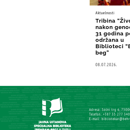
Aktuelnosti
Tribina “Živ
nakon geno
31 godina p
održana u
Biblioteci 
beg”
08.07.2026.
Adresa: Solni trg 6, 7500
Telefon: +387 35 277 340
E-mail: bibliotekar@beh