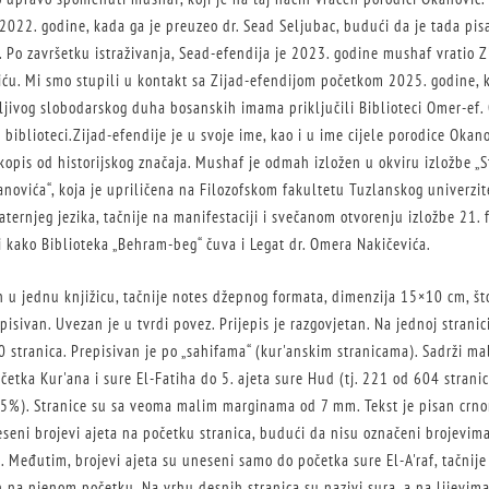
2022. godine, kada ga je preuzeo dr. Sead Seljubac, budući da je tada pis
 Po završetku istraživanja, Sead-efendija je 2023. godine mushaf vratio Z
ću. Mi smo stupili u kontakt sa Zijad-efendijom početkom 2025. godine, 
jivog slobodarskog duha bosanskih imama priključili Biblioteci Omer-ef. 
iblioteci.Zijad-efendije je u svoje ime, kao i u ime cijele porodice Okano
opis od historijskog značaja. Mushaf je odmah izložen u okviru izložbe „Sta
anovića“, koja je upriličena na Filozofskom fakultetu Tuzlanskog univerz
rnjeg jezika, tačnije na manifestaciji i svečanom otvorenju izložbe 21. 
 kako Biblioteka „Behram-beg“ čuva i Legat dr. Omera Nakičevića.
en u jednu knjižicu, tačnije notes džepnog formata, dimenzija 15×10 cm, št
isivan. Uvezan je u tvrdi povez. Prijepis je razgovjetan. Na jednoj stranici
stranica. Prepisivan je po „sahifama“ (kur'anskim stranicama). Sadrži mal
etka Kur'ana i sure El-Fatiha do 5. ajeta sure Hud (tj. 221 od 604 strani
,5%). Stranice su sa veoma malim marginama od 7 mm. Tekst je pisan crnom
seni brojevi ajeta na početku stranica, budući da nisu označeni brojevima
 Međutim, brojevi ajeta su uneseni samo do početka sure El-A'raf, tačnije
 na njenom početku. Na vrhu desnih stranica su nazivi sura, a na lijevima