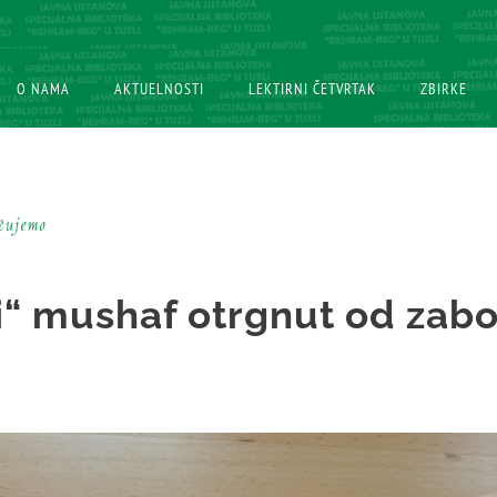
O NAMA
O NAMA
AKTUELNOSTI
AKTUELNOSTI
LEKTIRNI ČETVRTAK
LEKTIRNI ČETVRTAK
ZBIRKE
ZBIRKE
učujemo
i“ mushaf otrgnut od zab