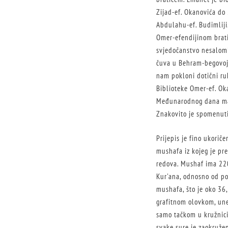
Zijad-ef. Okanovića do 
Abdulahu-ef. Budimliji.
Omer-efendijinom brati
svjedočanstvo nesaloml
čuva u Behram-begovoj b
nam pokloni dotični ruk
Biblioteke Omer-ef. Ok
Međunarodnog dana mate
Znakovito je spomenuti
Prijepis je fino ukorič
mushafa iz kojeg je prep
redova. Mushaf ima 220 
Kur'ana, odnosno od poč
mushafa, što je oko 36
grafitnom olovkom, une
samo tačkom u kružnici.
svake sure je zaokružen