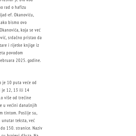
ao rad o hafizu
ijad-ef. Okanoviću,
kako bismo ovo
Okanovića, koja se već
vić, srdačno pristao da
re i rijetke knjige iz
iteta povodom
februara 2025. godine.
o je 10 puta veće od
 je 12, 13 ili 14
o više od trećine
ce u većini današnjih
 tintom. Poslije su,
 unutar teksta, već
 do 150. stranice. Naziv
 su brojevi džuza. Na