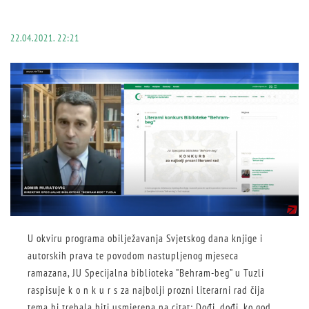
22.04.2021. 22:21
U okviru programa obilježavanja Svjetskog dana knjige i
autorskih prava te povodom nastupljenog mjeseca
ramazana, JU Specijalna biblioteka ”Behram-beg” u Tuzli
raspisuje k o n k u r s za najbolji prozni literarni rad čija
tema bi trebala biti usmjerena na citat: Dođi, dođi, ko god