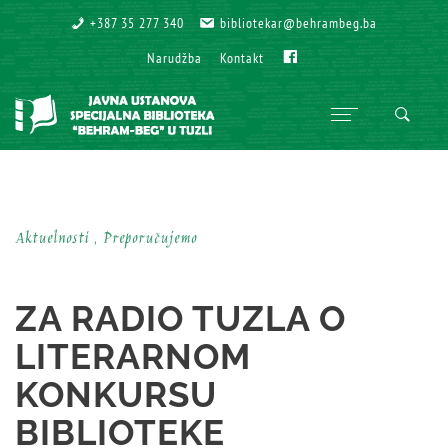
+387 35 277 340
+387 35 277 340
bibliotekar@behrambeg.ba
bibliotekar@behrambeg.ba
Fb
Fb
Narudžba
Narudžba
Kontakt
Kontakt
Aktuelnosti , Preporučujemo
ZA RADIO TUZLA O
LITERARNOM
KONKURSU
BIBLIOTEKE