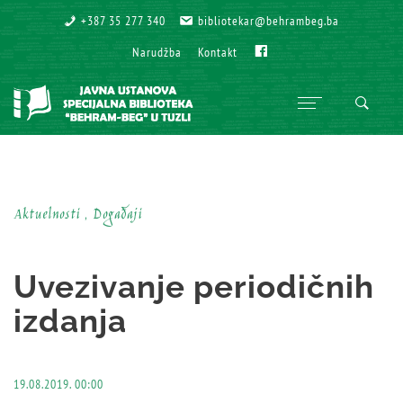
+387 35 277 340
+387 35 277 340
bibliotekar@behrambeg.ba
bibliotekar@behrambeg.ba
Fb
Fb
Narudžba
Narudžba
Kontakt
Kontakt
Aktuelnosti , Događaji
Uvezivanje periodičnih
izdanja
19.08.2019. 00:00