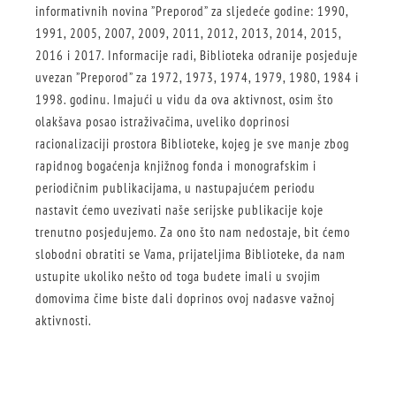
informativnih novina ”Preporod” za sljedeće godine: 1990,
1991, 2005, 2007, 2009, 2011, 2012, 2013, 2014, 2015,
2016 i 2017. Informacije radi, Biblioteka odranije posjeduje
uvezan ”Preporod” za 1972, 1973, 1974, 1979, 198
0, 1984 i
1998. godinu. Imajući u vidu da ova aktivnost, osim što
olakšava posao istraživačima, uveliko doprinosi
racionalizaciji prostora Biblioteke, kojeg je sve manje zbog
rapidnog bogaćenja knjižnog fonda i monografskim i
periodičnim publikacijama, u nastupajućem periodu
nastavit ćemo uvezivati naše serijske publikacije koje
trenutno posjedujemo. Za ono što nam nedostaje, bit ćemo
slobodni obratiti se Vama, prijateljima Biblioteke, da nam
ustupite ukoliko nešto od toga budete imali u svojim
domovima čime biste dali doprinos ovoj nadasve važnoj
aktivnosti.