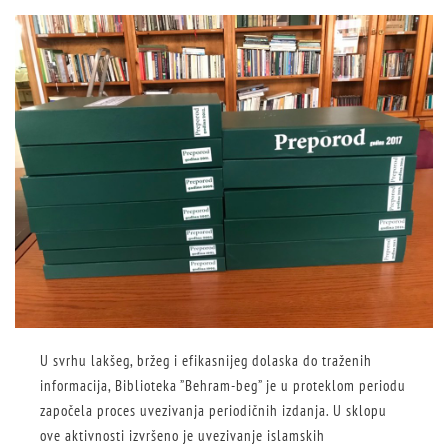
U svrhu lakšeg, bržeg i efikasnijeg dolaska do traženih
informacija, Biblioteka ”Behram-beg” je u proteklom periodu
započela proces uvezivanja periodičnih izdanja. U sklopu
ove aktivnosti izvršeno je uvezivanje islamskih