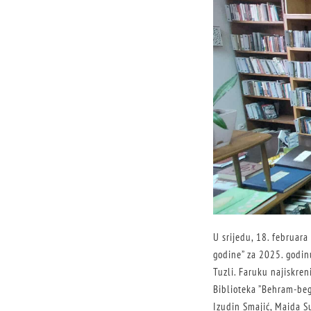
U srijedu, 18. februara
godine” za 2025. godin
Tuzli. Faruku najiskren
Biblioteka ”Behram-beg”
Izudin Smajić, Maida Su