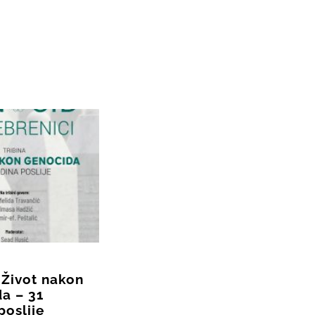
 Život nakon
a – 31
poslije