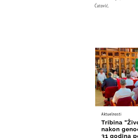
Ćatović.
Aktuelnosti
Tribina “Živ
nakon geno
31 godina p