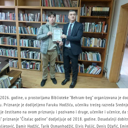
 2026. godine, u prostorijama Biblioteke ”Behram-beg” organizovana je dod
u. Priznanje je dodijeljeno Faruku Hodžiću, učeniku trećeg razreda Srednj
ije čestitamo na ovom priznanju i pozivamo i druge, učenike i učenice, da
 priznanje ”Čitalac godine” dodjeljuje od 2018. godine. Dosadašnji dobitn
ljetović, Damir Hodžić, Tarik Osmanhodžić, Elvis Poljić, Denis Džafić, Emin