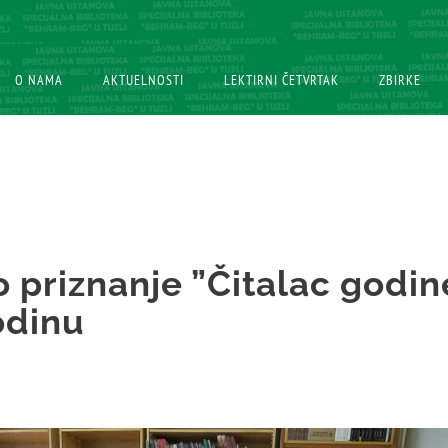
O NAMA
O NAMA
AKTUELNOSTI
AKTUELNOSTI
LEKTIRNI ČETVRTAK
LEKTIRNI ČETVRTAK
ZBIRKE
ZBIRKE
 priznanje ”Čitalac godin
odinu