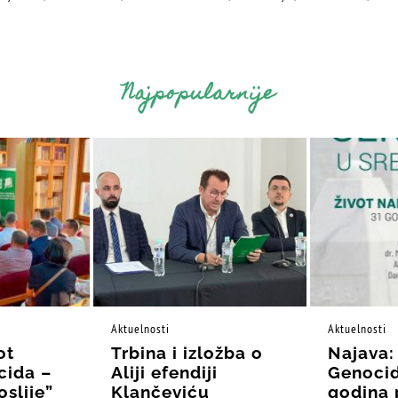
Najpopularnije
Aktuelnosti
Aktuelnosti
ot
Trbina i izložba o
Najava:
cida –
Aliji efendiji
Genocid
oslije”
Klančeviću
godina 