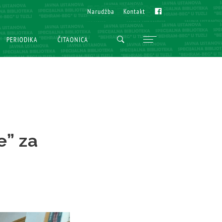
Fb
Fb
Narudžba
Narudžba
Kontakt
Kontakt
PERIODIKA
PERIODIKA
ČITAONICA
ČITAONICA
e” za