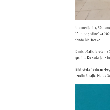
U ponedjeljak, 30. jan
”Čitalac godine” za 202
fonda Biblioteke.
Denis Džafić je učenik 
godine. Do sada je iz f
Biblioteka ”Behram-beg”
Izudin Smajić, Maida Su