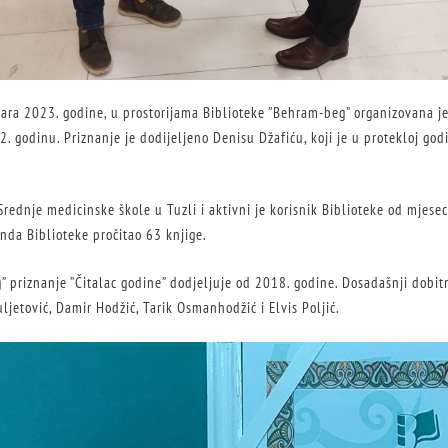
uara 2023. godine, u prostorijama Biblioteke ”Behram-beg” organizovana j
2. godinu. Priznanje je dodijeljeno Denisu Džafiću, koji je u protekloj godi
Srednje medicinske škole u Tuzli i aktivni je korisnik Biblioteke od mjese
onda Biblioteke pročitao 63 knjige.
 priznanje ”Čitalac godine” dodjeljuje od 2018. godine. Dosadašnji dobitn
ljetović, Damir Hodžić, Tarik Osmanhodžić i Elvis Poljić.