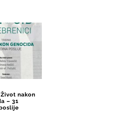
 Život nakon
a – 31
poslije