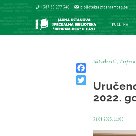
+387 35 277 340
+387 35 277 340
bibliotekar@behrambeg.ba
bibliotekar@behrambeg.ba
POČETNA
POČETNA
Aktuelnosti , Prepor
Facebook
Uručeno
Twitter
2022. g
31.01.2023. 11:08