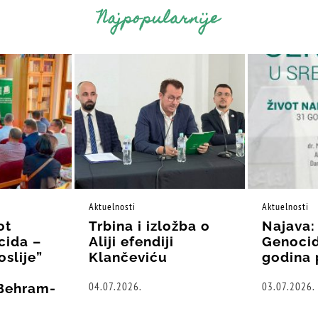
Najpopularnije
Aktuelnosti
Aktuelnosti
ot
Trbina i izložba o
Najava:
cida –
Aliji efendiji
Genocid
oslije”
Klančeviću
godina 
04.07.2026.
03.07.2026.
“Behram-