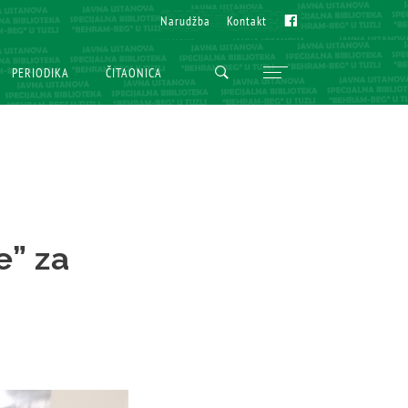
Fb
Fb
Narudžba
Narudžba
Kontakt
Kontakt
PERIODIKA
PERIODIKA
ČITAONICA
ČITAONICA
e” za