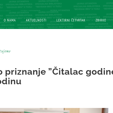
O NAMA
O NAMA
AKTUELNOSTI
AKTUELNOSTI
LEKTIRNI ČETVRTAK
LEKTIRNI ČETVRTAK
ZBIRKE
ZBIRKE
učujemo
 priznanje ”Čitalac godin
odinu