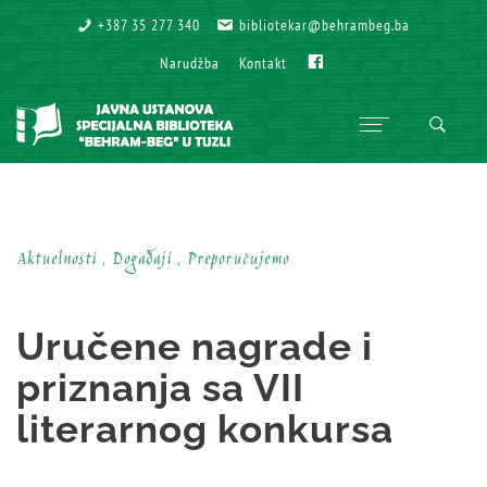
+387 35 277 340
+387 35 277 340
bibliotekar@behrambeg.ba
bibliotekar@behrambeg.ba
Fb
Fb
Narudžba
Narudžba
Kontakt
Kontakt
Aktuelnosti , Događaji , Preporučujemo
Uručene nagrade i
priznanja sa VII
literarnog konkursa