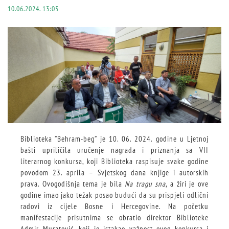
10.06.2024. 13:05
Biblioteka ”Behram-beg” je 10. 06. 2024. godine u Ljetnoj
bašti upriličila uručenje nagrada i priznanja sa VII
literarnog konkursa, koji Biblioteka raspisuje svake godine
povodom 23. aprila – Svjetskog dana knjige i autorskih
prava. Ovogodišnja tema je bila
Na tragu sna
, a žiri je ove
godine imao jako težak posao budući da su prispjeli odlični
radovi iz cijele Bosne i Hercegovine. Na početku
manifestacije prisutnima se obratio direktor Biblioteke
Admir Muratović, koji je istakao važnost ovog konkursa i