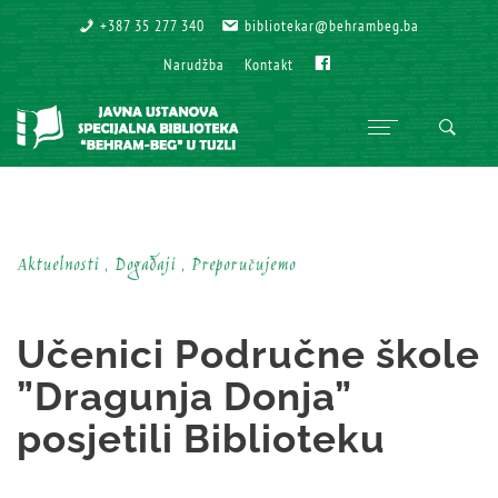
+387 35 277 340
+387 35 277 340
bibliotekar@behrambeg.ba
bibliotekar@behrambeg.ba
Fb
Fb
Narudžba
Narudžba
Kontakt
Kontakt
Aktuelnosti , Događaji , Preporučujemo
Učenici Područne škole
”Dragunja Donja”
posjetili Biblioteku