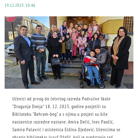
19.12.2023. 10:46
Učenici od prvog do četvrtog razreda Područne škole
”Dragunja Donja” 18. 12. 2023. godine posjetili su
Biblioteku ”Behram-beg” a s njima u posjeti su bile
nastavnice razredne nastave: Amira Delić, Ines Paočić,
Samira Palavrić i asistenica Eldina Djedović. Učenicima se
obratio bibliotekar Jusuf Džafić, koji je predstavio rad