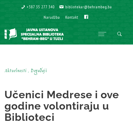
+387 35 277 340
+387 35 277 340
bibliotekar@behrambeg.ba
bibliotekar@behrambeg.ba
Fb
Fb
Narudžba
Narudžba
Kontakt
Kontakt
Aktuelnosti , Događaji
Učenici Medrese i ove
godine volontiraju u
Biblioteci