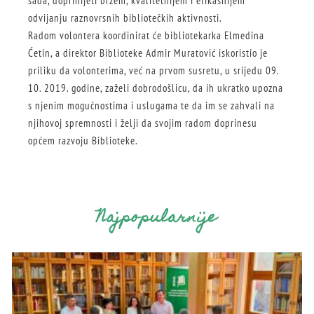
sada, doprinijeti bržem, kvalitetnijem i efikasnijem
odvijanju raznovrsnih bibliotečkih aktivnosti.
Radom volontera koordinirat će bibliotekarka Elmedina
Ćetin, a direktor Biblioteke Admir Muratović iskoristio je
priliku da volonterima, već na prvom susretu, u srijedu 09.
10. 2019. godine, zaželi dobrodošlicu, da ih ukratko upozna
s njenim mogućnostima i uslugama te da im se zahvali na
njihovoj spremnosti i želji da svojim radom doprinesu
općem razvoju Biblioteke.
Najpopularnije