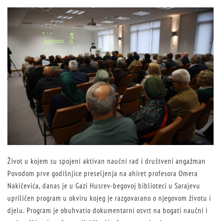
Život u kojem su spojeni aktivan naučni rad i društveni angažman
Povodom prve godišnjice preseljenja na ahiret profesora Omera
Nakičevića, danas je u Gazi Husrev-begovoj biblioteci u Sarajevu
upriličen program u okviru kojeg je razgovarano o njegovom životu i
djelu. Program je obuhvatio dokumentarni osvrt na bogati naučni i