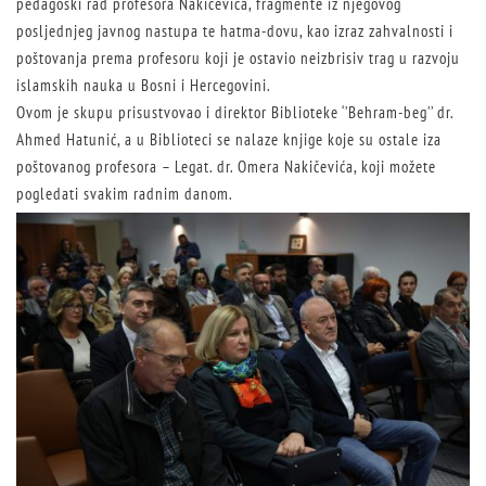
pedagoški rad profesora Nakičevića, fragmente iz njegovog
posljednjeg javnog nastupa te hatma-dovu, kao izraz zahvalnosti i
poštovanja prema profesoru koji je ostavio neizbrisiv trag u razvoju
islamskih nauka u Bosni i Hercegovini.
Ovom je skupu prisustvovao i direktor Biblioteke ‘’Behram-beg’’ dr.
Ahmed Hatunić, a u Biblioteci se nalaze knjige koje su ostale iza
poštovanog profesora – Legat. dr. Omera Nakičevića, koji možete
pogledati svakim radnim danom.