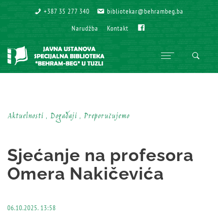
+387 35 277 340
+387 35 277 340
bibliotekar@behrambeg.ba
bibliotekar@behrambeg.ba
Fb
Fb
Narudžba
Narudžba
Kontakt
Kontakt
Aktuelnosti , Događaji , Preporučujemo
Sjećanje na profesora
Omera Nakičevića
06.10.2025. 13:58