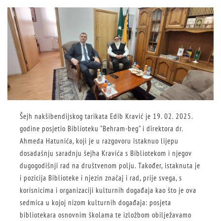
Šejh nakšibendijskog tarikata Edib Kravić je 19. 02. 2025.
godine posjetio Biblioteku ”Behram-beg” i direktora dr.
Ahmeda Hatunića, koji je u razgovoru istaknuo lijepu
dosadašnju saradnju šejha Kravića s Bibliotekom i njegov
dugogodišnji rad na društvenom polju. Također, istaknuta je
i pozicija Biblioteke i njezin značaj i rad, prije svega, s
korisnicima i organizaciji kulturnih događaja kao što je ova
sedmica u kojoj nizom kulturnih događaja: posjeta
bibliotekara osnovnim školama te izložbom obilježavamo