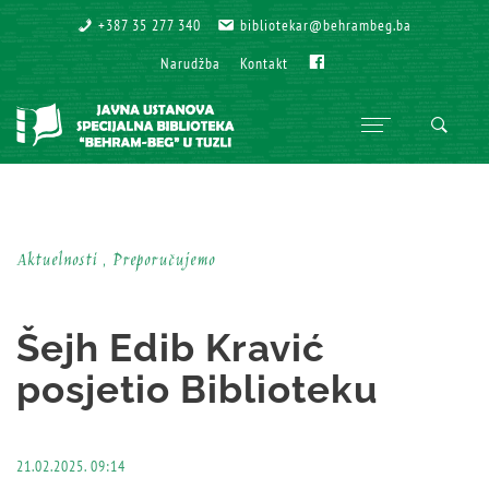
+387 35 277 340
+387 35 277 340
bibliotekar@behrambeg.ba
bibliotekar@behrambeg.ba
Fb
Fb
Narudžba
Narudžba
Kontakt
Kontakt
Aktuelnosti , Preporučujemo
Šejh Edib Kravić
posjetio Biblioteku
21.02.2025. 09:14