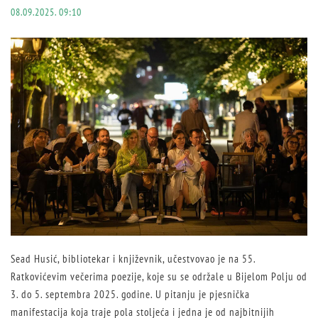
08.09.2025. 09:10
Sead Husić, bibliotekar i književnik, učestvovao je na 55.
Ratkovićevim večerima poezije, koje su se održale u Bijelom Polju od
3. do 5. septembra 2025. godine. U pitanju je pjesnička
manifestacija koja traje pola stoljeća i jedna je od najbitnijih