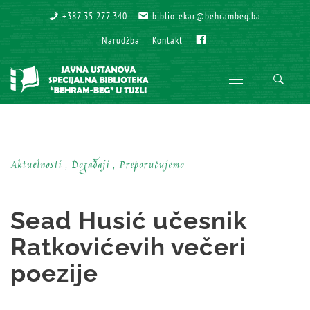
+387 35 277 340
+387 35 277 340
bibliotekar@behrambeg.ba
bibliotekar@behrambeg.ba
Fb
Fb
Narudžba
Narudžba
Kontakt
Kontakt
Aktuelnosti , Događaji , Preporučujemo
Sead Husić učesnik
Ratkovićevih večeri
poezije