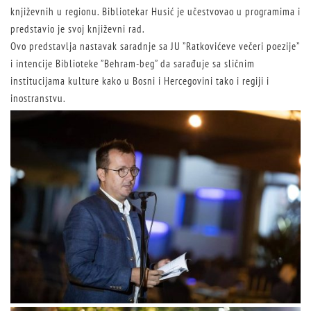
književnih u regionu. Bibliotekar Husić je učestvovao u programima i
predstavio je svoj književni rad.
Ovo predstavlja nastavak saradnje sa JU ”Ratkovićeve večeri poezije”
i intencije Biblioteke ”Behram-beg” da sarađuje sa sličnim
institucijama kulture kako u Bosni i Hercegovini tako i regiji i
inostranstvu.