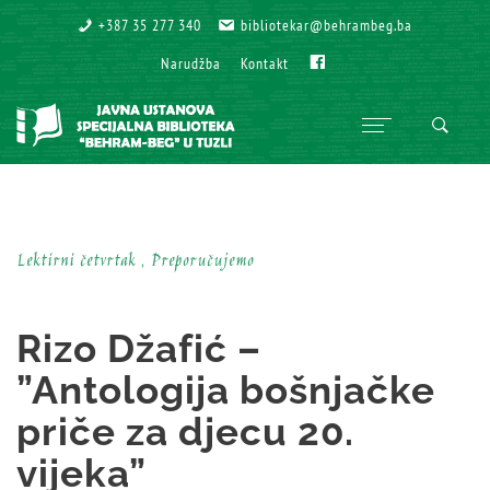
+387 35 277 340
+387 35 277 340
bibliotekar@behrambeg.ba
bibliotekar@behrambeg.ba
Fb
Fb
Narudžba
Narudžba
Kontakt
Kontakt
Lektirni četvrtak , Preporučujemo
Rizo Džafić –
”Antologija bošnjačke
priče za djecu 20.
vijeka”