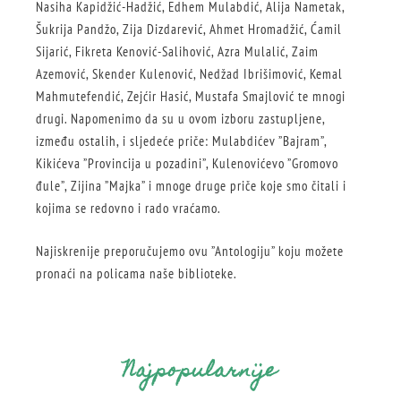
Nasiha Kapidžić-Hadžić, Edhem Mulabdić, Alija Nametak,
Šukrija Pandžo, Zija Dizdarević, Ahmet Hromadžić, Ćamil
Sijarić, Fikreta Kenović-Salihović, Azra Mulalić, Zaim
Azemović, Skender Kulenović, Nedžad Ibrišimović, Kemal
Mahmutefendić, Zejćir Hasić, Mustafa Smajlović te mnogi
drugi. Napomenimo da su u ovom izboru zastupljene,
između ostalih, i sljedeće priče: Mulabdićev ”Bajram”,
Kikićeva ”Provincija u pozadini”, Kulenovićevo ”Gromovo
đule”, Zijina ”Majka” i mnoge druge priče koje smo čitali i
kojima se redovno i rado vraćamo.
Najiskrenije preporučujemo ovu ”Antologiju” koju možete
pronaći na policama naše biblioteke.
Najpopularnije