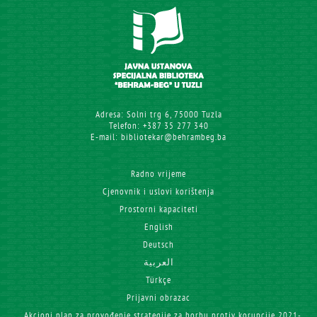
Adresa: Solni trg 6, 75000 Tuzla
Telefon: +387 35 277 340
E-mail: bibliotekar@behrambeg.ba
Radno vrijeme
Cjenovnik i uslovi korištenja
Prostorni kapaciteti
English
Deutsch
العربية
Türkçe
Prijavni obrazac
Akcioni plan za provođenje strategije za borbu protiv korupcije 2021-