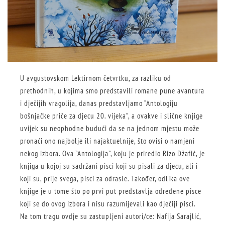
U avgustovskom Lektirnom četvrtku, za razliku od
prethodnih, u kojima smo predstavili romane pune avantura
i dječijih vragolija, danas predstavljamo ”Antologiju
bošnjačke priče za djecu 20. vijeka”, a ovakve i slične knjige
uvijek su neophodne budući da se na jednom mjestu može
pronaći ono najbolje ili najaktuelnije, što ovisi o namjeni
nekog izbora. Ova ”Antologija”, koju je priredio Rizo Džafić, je
knjiga u kojoj su sadržani pisci koji su pisali za djecu, ali i
koji su, prije svega, pisci za odrasle. Također, odlika ove
knjige je u tome što po prvi put predstavlja određene pisce
koji se do ovog izbora i nisu razumijevali kao dječiji pisci.
Na tom tragu ovdje su zastupljeni autori/ce: Nafija Sarajlić,