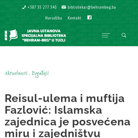
+387 35 277 340
+387 35 277 340
bibliotekar@behrambeg.ba
bibliotekar@behrambeg.ba
Fb
Fb
Narudžba
Narudžba
Kontakt
Kontakt
Aktuelnosti , Događaji
Reisul-ulema i muftija
Fazlović: Islamska
zajednica je posvećena
miru i zajedništvu