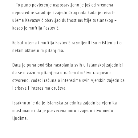
– To puno povjerenje uspostavljeno je još od vremena
neposredne saradnje i zajedničkog rada kada je reisul-
ulema Kavazović obavljao dužnost muftije tuzlanskog –
kazao je muftija Fazlović.
Reisul-ulema i muftija Fazlović razmijenili su mišljenja i o
nekim aktuelnim pitanjima.
Data je puna podrška nastojanju svih u Islamskoj zajednici
da se o važnim pitanjima u našem društvu razgovara
otvoreno, vodeći računa o interesima svih vjerskih zajednica
i crkava i interesima društva.
Istaknuto je da je Islamska zajednica zajednica vjernika
muslimana i da je posvećena miru i zajedništvu među
ljudima.