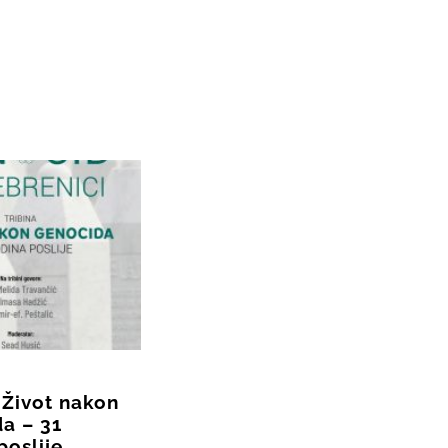
 Život nakon
a – 31
poslije