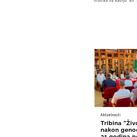
hronika na Radiju ”Bir”
Aktuelnosti
Tribina “Živ
nakon geno
31 godina p