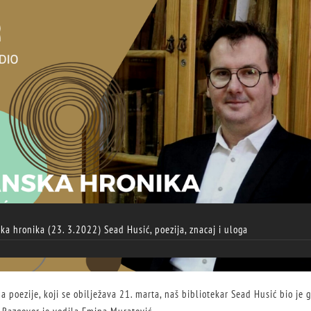
ka hronika (23. 3.2022) Sead Husić, poezija, znacaj i uloga
poezije, koji se obilježava 21. marta, naš bibliotekar Sead Husić bio je g