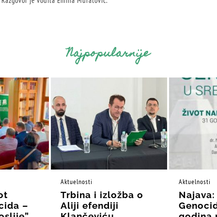
. Razgovor je vodila Emina Muratović.
Najpopularnije
Aktuelnosti
Aktuelnosti
ot
Trbina i izložba o
Najava:
cida –
Aliji efendiji
Genocid
oslije”
Klančeviću
godina 