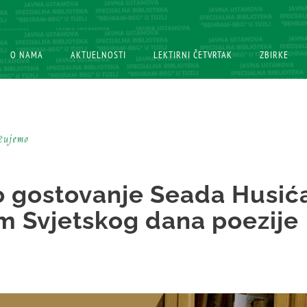
O NAMA
O NAMA
AKTUELNOSTI
AKTUELNOSTI
LEKTIRNI ČETVRTAK
LEKTIRNI ČETVRTAK
ZBIRKE
ZBIRKE
učujemo
o gostovanje Seada Husić
 Svjetskog dana poezije