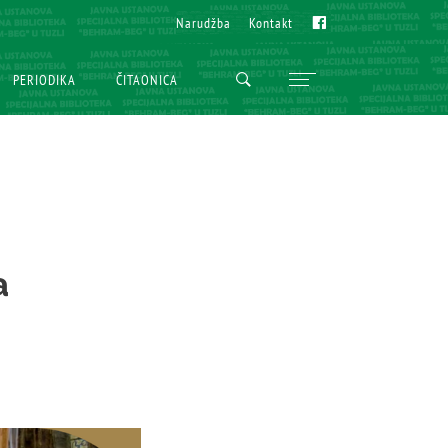
Fb
Fb
Narudžba
Narudžba
Kontakt
Kontakt
PERIODIKA
PERIODIKA
ČITAONICA
ČITAONICA
a