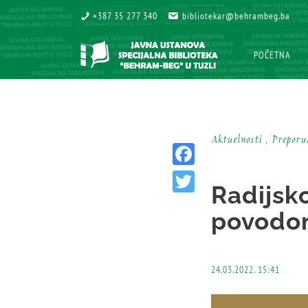
+387 35 277 340
+387 35 277 340
bibliotekar@behrambeg.ba
bibliotekar@behrambeg.ba
POČETNA
POČETNA
Aktuelnosti , Prepor
Facebook
Radijsk
Twitter
povodom
24.03.2022. 15:41