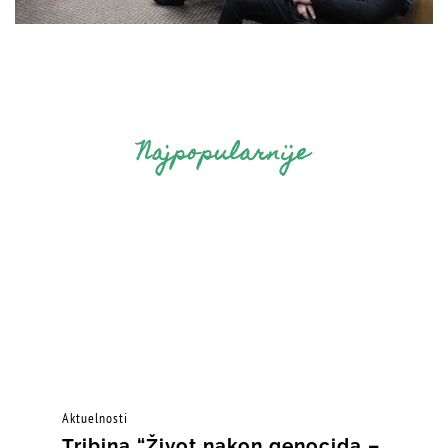
Najpopularnije
Aktuelnosti
Tribina “Život nakon genocida –