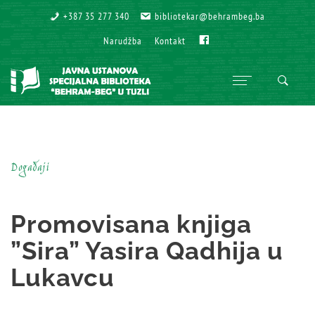
+387 35 277 340
+387 35 277 340
bibliotekar@behrambeg.ba
bibliotekar@behrambeg.ba
Fb
Fb
Narudžba
Narudžba
Kontakt
Kontakt
Događaji
Promovisana knjiga
”Sira” Yasira Qadhija u
Lukavcu