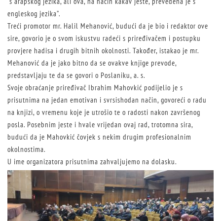
”s arapskog jezika, ali ova, na način kakav jeste, prevedena je s
engleskog jezika”.
Treći promotor mr. Halil Mehanović, budući da je bio i redaktor ove
sire, govorio je o svom iskustvu radeći s priređivačem i postupku
provjere hadisa i drugih bitnih okolnosti. Također, istakao je mr.
Mehanović da je jako bitno da se ovakve knjige prevode,
predstavljaju te da se govori o Poslaniku, a. s.
Svoje obraćanje priređivač Ibrahim Mahovkić podijelio je s
prisutnima na jedan emotivan i svrsishodan način, govoreći o radu
na knjizi, o vremenu koje je utrošio te o radosti nakon završenog
posla. Posebnim jeste i hvale vrijedan ovaj rad, trotomna sira,
budući da je Mahovkić čovjek s nekim drugim profesionalnim
okolnostima.
U ime organizatora prisutnima zahvaljujemo na dolasku.