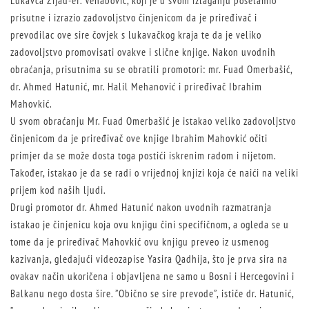
Lukavca Zijad-ef. Vehabović, koji je u svom izlaganju poselamio
prisutne i izrazio zadovoljstvo činjenicom da je priređivač i
prevodilac ove sire čovjek s lukavačkog kraja te da je veliko
zadovoljstvo promovisati ovakve i slične knjige. Nakon uvodnih
obraćanja, prisutnima su se obratili promotori: mr. Fuad Omerbašić,
dr. Ahmed Hatunić, mr. Halil Mehanović i priređivač Ibrahim
Mahovkić.
U svom obraćanju Mr. Fuad Omerbašić je istakao veliko zadovoljstvo
činjenicom da je priređivač ove knjige Ibrahim Mahovkić očiti
primjer da se može dosta toga postići iskrenim radom i nijetom.
Također, istakao je da se radi o vrijednoj knjizi koja će naići na veliki
prijem kod naših ljudi.
Drugi promotor dr. Ahmed Hatunić nakon uvodnih razmatranja
istakao je činjenicu koja ovu knjigu čini specifičnom, a ogleda se u
tome da je priređivač Mahovkić ovu knjigu preveo iz usmenog
kazivanja, gledajući videozapise Yasira Qadhija, što je prva sira na
ovakav način ukoričena i objavljena ne samo u Bosni i Hercegovini i
Balkanu nego dosta šire. ”Obično se sire prevode”, ističe dr. Hatunić,