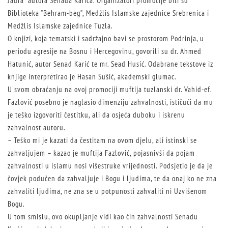
Jadra” autora Senada Karića. Organizatori promocije bili su
Biblioteka ”Behram-beg”, Medžlis Islamske zajednice Srebrenica i
Medžlis Islamske zajednice Tuzla.
O knjizi, koja tematski i sadržajno bavi se prostorom Podrinja, u
periodu agresije na Bosnu i Hercegovinu, govorili su dr. Ahmed
Hatunić, autor Senad Karić te mr. Sead Husić. Odabrane tekstove iz
knjige interpretirao je Hasan Sušić, akademski glumac.
U svom obraćanju na ovoj promociji muftija tuzlanski dr. Vahid-ef.
Fazlović posebno je naglasio dimenziju zahvalnosti, ističući da mu
je teško izgovoriti čestitku, ali da osjeća duboku i iskrenu
zahvalnost autoru.
– Teško mi je kazati da čestitam na ovom djelu, ali istinski se
zahvaljujem – kazao je muftija Fazlović, pojasnivši da pojam
zahvalnosti u islamu nosi višestruke vrijednosti. Podsjetio je da je
čovjek podučen da zahvaljuje i Bogu i ljudima, te da onaj ko ne zna
zahvaliti ljudima, ne zna se u potpunosti zahvaliti ni Uzvišenom
Bogu.
U tom smislu, ovo okupljanje vidi kao čin zahvalnosti Senadu