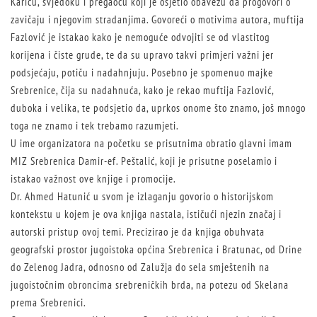
Kariću, svjedoku i pregaocu koji je osjetio obavezu da progovori o
zavičaju i njegovim stradanjima. Govoreći o motivima autora, muftija
Fazlović je istakao kako je nemoguće odvojiti se od vlastitog
korijena i čiste grude, te da su upravo takvi primjeri važni jer
podsjećaju, potiču i nadahnjuju. Posebno je spomenuo majke
Srebrenice, čija su nadahnuća, kako je rekao muftija Fazlović,
duboka i velika, te podsjetio da, uprkos onome što znamo, još mnogo
toga ne znamo i tek trebamo razumjeti.
U ime organizatora na početku se prisutnima obratio glavni imam
MIZ Srebrenica Damir-ef. Peštalić, koji je prisutne poselamio i
istakao važnost ove knjige i promocije.
Dr. Ahmed Hatunić u svom je izlaganju govorio o historijskom
kontekstu u kojem je ova knjiga nastala, ističući njezin značaj i
autorski pristup ovoj temi. Precizirao je da knjiga obuhvata
geografski prostor jugoistoka općina Srebrenica i Bratunac, od Drine
do Zelenog Jadra, odnosno od Zalužja do sela smještenih na
jugoistočnim obroncima srebreničkih brda, na potezu od Skelana
prema Srebrenici.