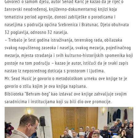
Govoreći o samom djelu, autor Senad Karić je kazao da je riječ o
žanrovski neodređenoj, književno-dokumentarnoj knjizi koja
tematizira period agresije, donosi zabilješke o porodicama i
naseljima s područja općina Srebrenica i Bratunac. Djelo obuhvata
32 poglavlja, odnosno 32 naselja.
– Trebalo je šest godina istraživanja, terenskog rada, obilazaka
svakog napuštenog zaseoka i naselja, svakog mezarja, pojedinačnog
mezarja, mjesta stradanja i svih kulturno-historijskih spomenika koji
postoje na tom području – kazao je autor, ističući da je svaki zapis
nastao iz neposrednog doticaja s prostorom i ljudima.
Mr. Sead Husić je govorio o metodološkom urneku ove knjige te je
govorio o stilu kojim je ova knjiga napisana.
Biblioteka ”Behram-beg” kao izdavač ove knjige zahvaljuje svojim
saradnicima i institucijama koji su bili dio ove promocije.