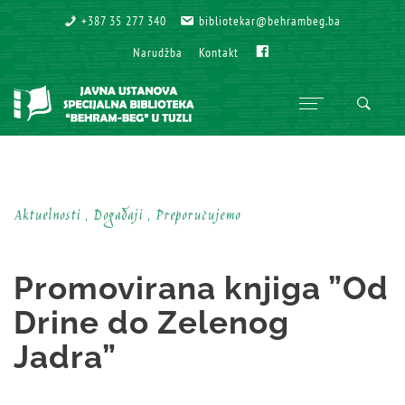
+387 35 277 340
+387 35 277 340
bibliotekar@behrambeg.ba
bibliotekar@behrambeg.ba
Fb
Fb
Narudžba
Narudžba
Kontakt
Kontakt
Aktuelnosti , Događaji , Preporučujemo
Promovirana knjiga ”Od
Drine do Zelenog
Jadra”