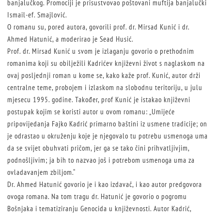
banjalučkog. Promociji je prisustvovao poštovani muftija banjalučki
Ismail-ef. Smajlović.
O romanu su, pored autora, govorili prof. dr. Mirsad Kunić i dr.
Ahmed Hatunić, a moderirao je Sead Husić.
Prof. dr. Mirsad Kunić u svom je izlaganju govorio o prethodnim
romanima koji su obilježili Kadrićev književni život s naglaskom na
ovaj posljednji roman u kome se, kako kaže prof. Kunić, autor drži
centralne teme, probojem i izlaskom na slobodnu teritoriju, u julu
mjesecu 1995. godine. Također, prof Kunić je istakao književni
postupak kojim se koristi autor u ovom romanu: „Umijeće
pripovijedanja Fajko Kadrić primarno baštini iz usmene tradicije; on
je odrastao u okruženju koje je njegovalo tu potrebu usmenoga uma
da se svijet obuhvati pričom, jer ga se tako čini prihvatljivjim,
podnošljivim; ja bih to nazvao još i potrebom usmenoga uma za
ovladavanjem zbiljom.“
Dr. Ahmed Hatunić govorio je i kao izdavač, i kao autor predgovora
ovoga romana. Na tom tragu dr. Hatunić je govorio o pogromu
Bošnjaka i tematiziranju Genocida u književnosti. Autor Kadrić,