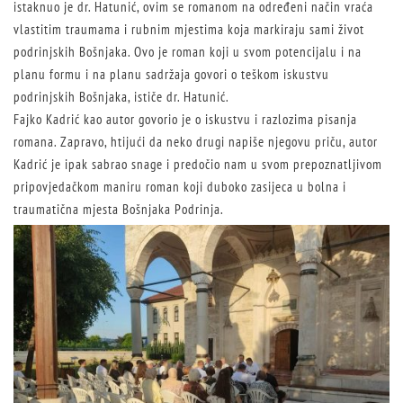
istaknuo je dr. Hatunić, ovim se romanom na određeni način vraća
vlastitim traumama i rubnim mjestima koja markiraju sami život
podrinjskih Bošnjaka. Ovo je roman koji u svom potencijalu i na
planu formu i na planu sadržaja govori o teškom iskustvu
podrinjskih Bošnjaka, ističe dr. Hatunić.
Fajko Kadrić kao autor govorio je o iskustvu i razlozima pisanja
romana. Zapravo, htijući da neko drugi napiše njegovu priču, autor
Kadrić je ipak sabrao snage i predočio nam u svom prepoznatljivom
pripovjedačkom maniru roman koji duboko zasijeca u bolna i
traumatična mjesta Bošnjaka Podrinja.