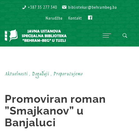
+387 35 277 340
+387 35 277 340
bibliotekar@behrambeg.ba
bibliotekar@behrambeg.ba
Fb
Fb
Narudžba
Narudžba
Kontakt
Kontakt
Aktuelnosti , Događaji , Preporučujemo
Promoviran roman
”Smajkanov” u
Banjaluci