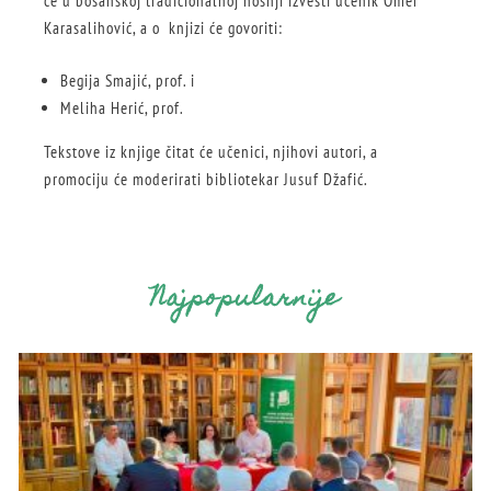
će u bosanskoj tradicionalnoj nošnji izvesti učenik Omer
Karasalihović, a o knjizi će govoriti:
Begija Smajić, prof. i
Meliha Herić, prof.
Tekstove iz knjige čitat će učenici, njihovi autori, a
promociju će moderirati bibliotekar Jusuf Džafić.
Najpopularnije