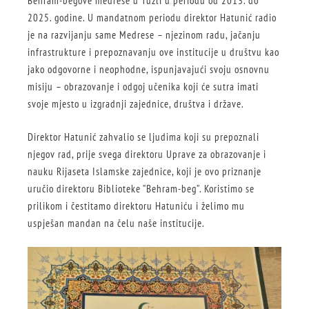
Behram-begove medrese u Tuzli u periodu od 2013. do
2025. godine. U mandatnom periodu direktor Hatunić radio
je na razvijanju same Medrese – njezinom radu, jačanju
infrastrukture i prepoznavanju ove institucije u društvu kao
jako odgovorne i neophodne, ispunjavajući svoju osnovnu
misiju – obrazovanje i odgoj učenika koji će sutra imati
svoje mjesto u izgradnji zajednice, društva i države.
Direktor Hatunić zahvalio se ljudima koji su prepoznali
njegov rad, prije svega direktoru Uprave za obrazovanje i
nauku Rijaseta Islamske zajednice, koji je ovo priznanje
uručio direktoru Biblioteke ”Behram-beg”. Koristimo se
prilikom i čestitamo direktoru Hatuniću i želimo mu
uspješan mandan na čelu naše institucije.