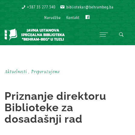
+387 35 277 340
+387 35 277 340
bibliotekar@behrambeg.ba
bibliotekar@behrambeg.ba
Fb
Fb
Narudžba
Narudžba
Kontakt
Kontakt
Aktuelnosti , Preporučujemo
Priznanje direktoru
Biblioteke za
dosadašnji rad