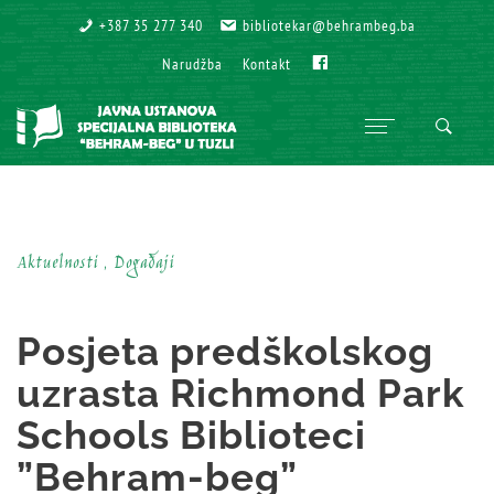
+387 35 277 340
+387 35 277 340
bibliotekar@behrambeg.ba
bibliotekar@behrambeg.ba
Fb
Fb
Narudžba
Narudžba
Kontakt
Kontakt
Aktuelnosti , Događaji
Posjeta predškolskog
uzrasta Richmond Park
Schools Biblioteci
”Behram-beg”