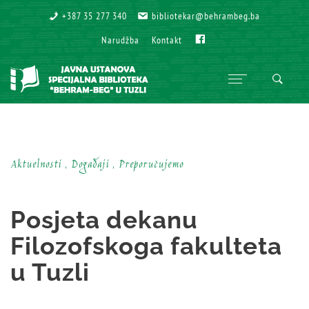
+387 35 277 340
+387 35 277 340
bibliotekar@behrambeg.ba
bibliotekar@behrambeg.ba
Fb
Fb
Narudžba
Narudžba
Kontakt
Kontakt
Aktuelnosti , Događaji , Preporučujemo
Posjeta dekanu
Filozofskoga fakulteta
u Tuzli