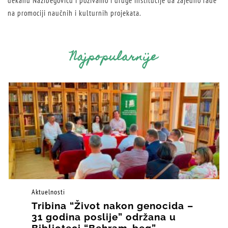
dekanu Nazibegoviću i pozivamo i druge institucije da zajedno rade
na promociji naučnih i kulturnih projekata.
Najpopularnije
Aktuelnosti
Tribina “Život nakon genocida –
31 godina poslije” održana u