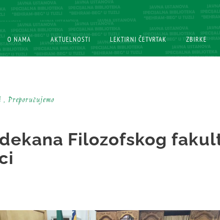
O NAMA
O NAMA
AKTUELNOSTI
AKTUELNOSTI
LEKTIRNI ČETVRTAK
LEKTIRNI ČETVRTAK
ZBIRKE
ZBIRKE
i , Preporučujemo
 dekana Filozofskog fakul
ci