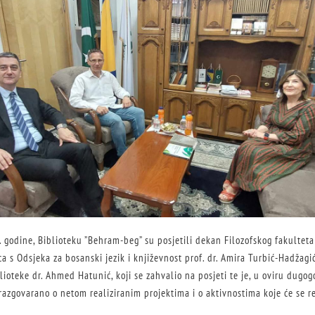
. godine, Biblioteku ”Behram-beg” su posjetili dekan Filozofskog fakulteta 
ca s Odsjeka za bosanski jezik i književnost prof. dr. Amira Turbić-Hadžagić
lioteke dr. Ahmed Hatunić, koji se zahvalio na posjeti te je, u oviru dugo
 razgovarano o netom realiziranim projektima i o aktivnostima koje će se re