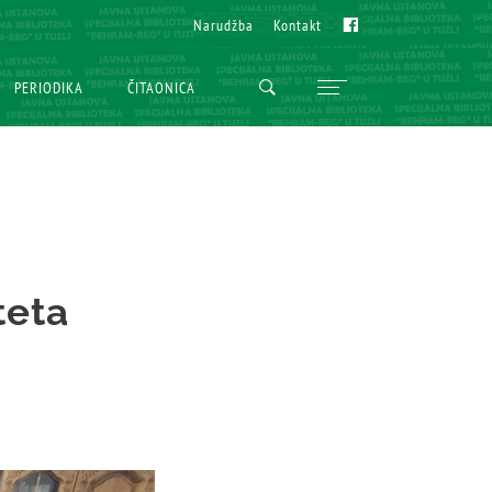
Fb
Fb
Narudžba
Narudžba
Kontakt
Kontakt
PERIODIKA
PERIODIKA
ČITAONICA
ČITAONICA
teta