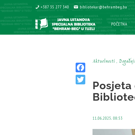
+387 35 277 340
+387 35 277 340
bibliotekar@behrambeg.ba
bibliotekar@behrambeg.ba
POČETNA
POČETNA
Aktuelnosti , Događaj
Facebook
Posjeta
Twitter
Bibliote
11.06.2025. 08:53