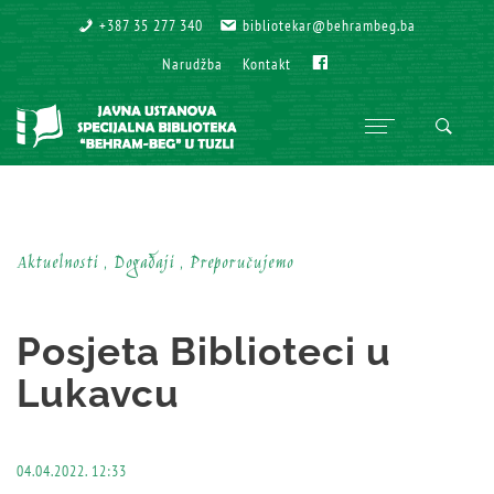
+387 35 277 340
+387 35 277 340
bibliotekar@behrambeg.ba
bibliotekar@behrambeg.ba
Fb
Fb
Narudžba
Narudžba
Kontakt
Kontakt
Aktuelnosti , Događaji , Preporučujemo
Posjeta Biblioteci u
Lukavcu
04.04.2022. 12:33