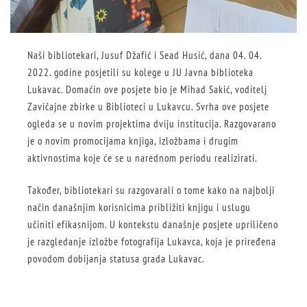
Naši bibliotekari, Jusuf Džafić i Sead Husić, dana 04. 04.
2022. godine posjetili su kolege u JU Javna biblioteka
Lukavac. Domaćin ove posjete bio je Mihad Sakić, voditelj
Zavičajne zbirke u Biblioteci u Lukavcu. Svrha ove posjete
ogleda se u novim projektima dviju institucija. Razgovarano
je o novim promocijama knjiga, izložbama i drugim
aktivnostima koje će se u narednom periodu realizirati.
Također, bibliotekari su razgovarali o tome kako na najbolji
način današnjim korisnicima približiti knjigu i uslugu
učiniti efikasnijom. U kontekstu današnje posjete upriličeno
je razgledanje izložbe fotografija Lukavca, koja je priređena
povodom dobijanja statusa grada Lukavac.