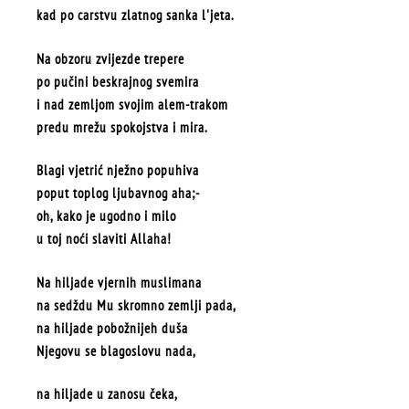
kad po carstvu zlatnog sanka l'jeta.
Na obzoru zvijezde trepere
po pučini beskrajnog svemira
i nad zemljom svojim alem-trakom
predu mrežu spokojstva i mira.
Blagi vjetrić nježno popuhiva
poput toplog ljubavnog aha;-
oh, kako je ugodno i milo
u toj noći slaviti Allaha!
Na hiljade vjernih muslimana
na sedždu Mu skromno zemlji pada,
na hiljade pobožnijeh duša
Njegovu se blagoslovu nada,
na hiljade u zanosu čeka,