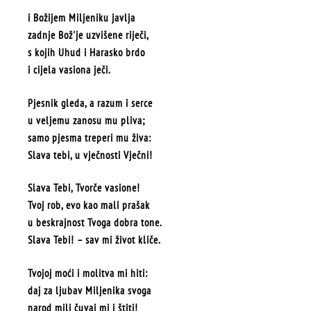
i Božijem Miljeniku javlja
zadnje Bož'je uzvišene riječi,
s kojih Uhud i Harasko brdo
i cijela vasiona ječi.
Pjesnik gleda, a razum i serce
u veljemu zanosu mu pliva;
samo pjesma treperi mu živa:
Slava tebi, u vječnosti Vječni!
Slava Tebi, Tvorče vasione!
Tvoj rob, evo kao mali prašak
u beskrajnost Tvoga dobra tone.
Slava Tebi! – sav mi život kliče.
Tvojoj moći i molitva mi hiti:
daj za ljubav Miljenika svoga
narod mili čuvaj mi i štiti!