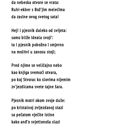
da nebeska otvore se vrata:
Ruhi-ekber s Bož'jim melećima
da zasine ovog svetog sata!
Hej! i pjesnik daleko od svijeta:
samo bliže ideala svoji’:
ta i pjesnik pobožno i smjerno
na molitvi u zanosu stoji;
Pred njime se veličajno nebo
kao knjiga svemoći otvara,
po koj Stvorac ko slovima nijemim
zv'jezdicama svete tajne šara.
Pjesnik motri okom svoje duše:
po kristalnoj zvijezdanoj stazi
sa pečatom vječite istine
kako anđ'o svjetlonoša slazi