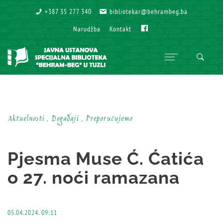
+387 35 277 340
+387 35 277 340
bibliotekar@behrambeg.ba
bibliotekar@behrambeg.ba
Fb
Fb
Narudžba
Narudžba
Kontakt
Kontakt
Aktuelnosti , Događaji , Preporučujemo
Pjesma Muse Ć. Ćatića
o 27. noći ramazana
05.04.2024. 09:11