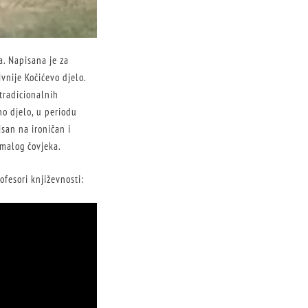
a. Napisana je za
vnije Kočićevo djelo.
tradicionalnih
no djelo, u
periodu
isan na ironičan i
 malog čovjeka.
fesori književnosti: