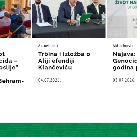
Aktuelnosti
Aktuelnosti
ot
Trbina i izložba o
Najava:
cida –
Aliji efendiji
Genocid
oslije”
Klančeviću
godina 
04.07.2026.
03.07.2026.
“Behram-