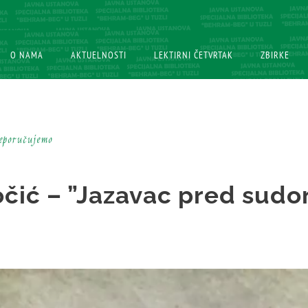
O NAMA
O NAMA
AKTUELNOSTI
AKTUELNOSTI
LEKTIRNI ČETVRTAK
LEKTIRNI ČETVRTAK
ZBIRKE
ZBIRKE
reporučujemo
očić – ”Jazavac pred sud