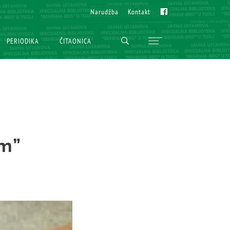
Fb
Fb
Narudžba
Narudžba
Kontakt
Kontakt
PERIODIKA
PERIODIKA
ČITAONICA
ČITAONICA
om”