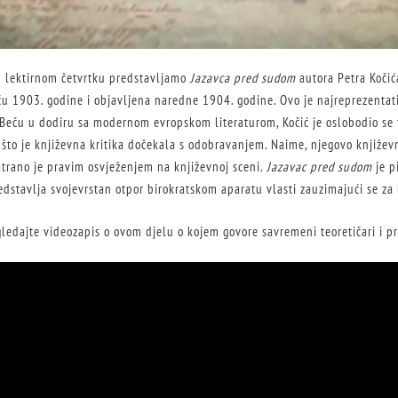
 lektirnom četvrtku predstavljamo
Jazavca pred sudom
autora Petra Kočić
u 1903. godine i objavljena naredne 1904. godine. Ovo je najreprezentati
 Beču u dodiru sa modernom evropskom literaturom, Kočić je oslobodio se 
 što je književna kritika dočekala s odobravanjem. Naime, njegovo književ
atrano je pravim osvježenjem na književnoj sceni.
Jazavac pred sudom
je p
edstavlja svojevrstan otpor birokratskom aparatu vlasti zauzimajući se za
edajte videozapis o ovom djelu o kojem govore savremeni teoretičari i pro