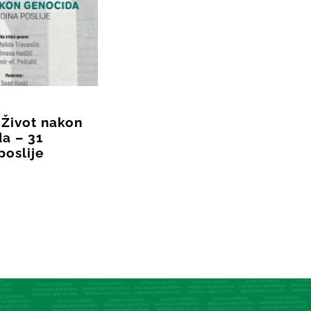
 Život nakon
a – 31
poslije