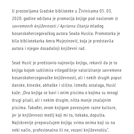
U prostorijama Gradske biblioteke u Živinicama 05. 03.
2020. godine održana je promocija knjige pod naslovom
Iz
savremenih književnosti / Apriorna čitanja
mladog
bosanskohercegovačkog autora Seada Husića. Promotorka je
bila bibliotekarka Amra Mujezinović, koja je predstavila
autora i njegov dosadašnji književni rad.
Sead Husić je predstavio najnoviju knjigu, rekavši da je to
knjiga kojom sublimira višegodišnje valoriziranje savremene
bosanskohercegovačke književnosti, ali i nekih drugih poput
danske, kineske, abhaške i slično. Između ostaloga, Husić
kaže: „Ova knjiga se bavi i onim piscima o kojima su mnogi
drugi pisali, ali i nekim drugim, ništa manje značajnim
piscima. Također, ovom knjigom povezujem razne kulture,
jer je književnost medij koji mi to, itekako, dopušta.
Najiskrenije preporučujem knjigu svima onima koji su na
neki način, profesionalno ili ne, vezani književnošću“.