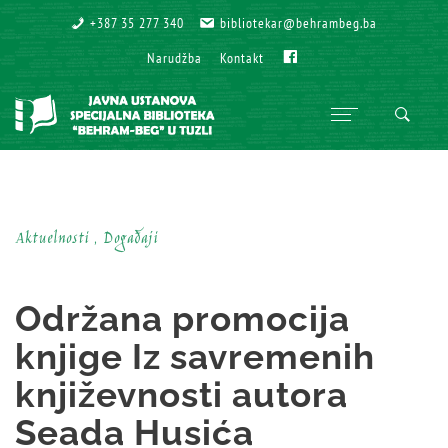
+387 35 277 340
+387 35 277 340
bibliotekar@behrambeg.ba
bibliotekar@behrambeg.ba
Fb
Fb
Narudžba
Narudžba
Kontakt
Kontakt
Aktuelnosti , Događaji
Održana promocija
knjige Iz savremenih
književnosti autora
Seada Husića