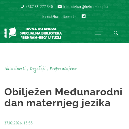
+387 35 277 340
+387 35 277 340
bibliotekar@behrambeg.ba
bibliotekar@behrambeg.ba
Fb
Fb
Narudžba
Narudžba
Kontakt
Kontakt
Aktuelnosti , Događaji , Preporučujemo
Obilježen Međunarodni
dan maternjeg jezika
27.02.2026. 13:53