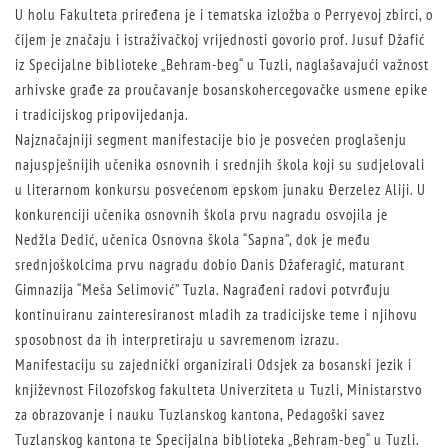
U holu Fakulteta priređena je i tematska izložba o Perryevoj zbirci, o
čijem je značaju i istraživačkoj vrijednosti govorio prof. Jusuf Džafić
iz Specijalne biblioteke „Behram-beg“ u Tuzli, naglašavajući važnost
arhivske građe za proučavanje bosanskohercegovačke usmene epike
i tradicijskog pripovijedanja.
Najznačajniji segment manifestacije bio je posvećen proglašenju
najuspješnijih učenika osnovnih i srednjih škola koji su sudjelovali
u literarnom konkursu posvećenom epskom junaku Đerzelez Aliji. U
konkurenciji učenika osnovnih škola prvu nagradu osvojila je
Nedžla Dedić, učenica Osnovna škola “Sapna”, dok je među
srednjoškolcima prvu nagradu dobio Danis Džaferagić, maturant
Gimnazija “Meša Selimović” Tuzla. Nagrađeni radovi potvrđuju
kontinuiranu zainteresiranost mladih za tradicijske teme i njihovu
sposobnost da ih interpretiraju u savremenom izrazu.
Manifestaciju su zajednički organizirali Odsjek za bosanski jezik i
književnost Filozofskog fakulteta Univerziteta u Tuzli, Ministarstvo
za obrazovanje i nauku Tuzlanskog kantona, Pedagoški savez
Tuzlanskog kantona te Specijalna biblioteka „Behram-beg“ u Tuzli.