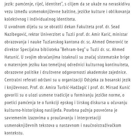
jezik: pamćenje, riječ, identitet“, s ciljem da se ukaže na neraskidivu
vezu između usmenoknjiževne baštine, jezičke kulture i oblikovanja
kolektivnog i individualnog identiteta.
U uvodnom dijelu su se obratili dekan Fakulteta prof. dr. Sead
Nazibegović, rektor Univerzitet u Tuzli prof. dr. Amir Karić, ministar
obrazovanja i nauke Tuzlanskog kantona dr. sc. Ahmed Omerović te
direktor Specijalna biblioteka “Behram-beg” u Tuzli dr. sc. Ahmed
Hatunić. U svojim obraćanjima istaknuli su značaj sistematske brige
o maternjem jeziku kao temeljnoj odrednici kulturnog kontinuiteta,
obrazovne politike i društvene odgovornosti akademske zajednice.
Centralni referati održani su u organizaciji Odsjeka za bosanski jezik
i književnost. Prof. dr. Amira Turbić-Hadžagić i prof. dr. Mirsad Kunić
govorili su o ulozi usmene tradicije u formiranju jezičke norme, o
poetici pamćenja te o funkciji epskog i lirskog diskursa u očuvanju
kulturno-historijskog naslijeđa. Posebna pažnja posvećena je
savremenim izazovima u proučavanju i interpretaciji
usmenoknjiževnih tekstova u nastavnom i naučnoistraživačkom
kontekstu.