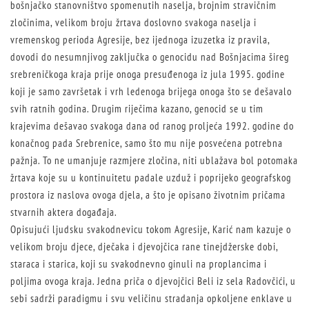
bošnjačko stanovništvo spomenutih naselja, brojnim stravičnim
zločinima, velikom broju žrtava doslovno svakoga naselja i
vremenskog perioda Agresije, bez ijednoga izuzetka iz pravila,
dovodi do nesumnjivog zaključka o genocidu nad Bošnjacima šireg
srebreničkoga kraja prije onoga presuđenoga iz jula 1995. godine
koji je samo završetak i vrh ledenoga brijega onoga što se dešavalo
svih ratnih godina. Drugim riječima kazano, genocid se u tim
krajevima dešavao svakoga dana od ranog proljeća 1992. godine do
konačnog pada Srebrenice, samo što mu nije posvećena potrebna
pažnja. To ne umanjuje razmjere zločina, niti ublažava bol potomaka
žrtava koje su u kontinuitetu padale uzduž i poprijeko geografskog
prostora iz naslova ovoga djela, a što je opisano životnim pričama
stvarnih aktera događaja.
Opisujući ljudsku svakodnevicu tokom Agresije, Karić nam kazuje o
velikom broju djece, dječaka i djevojčica rane tinejdžerske dobi,
staraca i starica, koji su svakodnevno ginuli na proplancima i
poljima ovoga kraja. Jedna priča o djevojčici Beli iz sela Radovčići, u
sebi sadrži paradigmu i svu veličinu stradanja opkoljene enklave u