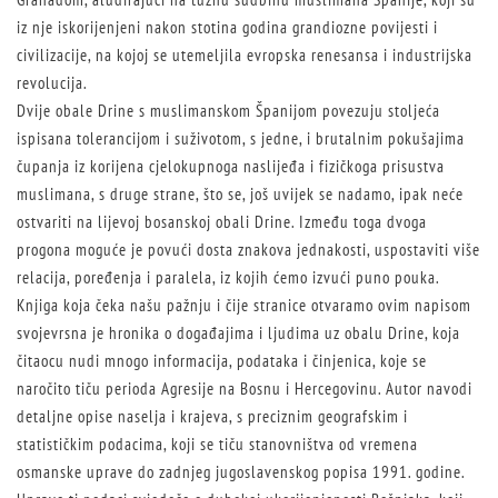
iz nje iskorijenjeni nakon stotina godina grandiozne povijesti i
civilizacije, na kojoj se utemeljila evropska renesansa i industrijska
revolucija.
Dvije obale Drine s muslimanskom Španijom povezuju stoljeća
ispisana tolerancijom i suživotom, s jedne, i brutalnim pokušajima
čupanja iz korijena cjelokupnoga naslijeđa i fizičkoga prisustva
muslimana, s druge strane, što se, još uvijek se nadamo, ipak neće
ostvariti na lijevoj bosanskoj obali Drine. Između toga dvoga
progona moguće je povući dosta znakova jednakosti, uspostaviti više
relacija, poređenja i paralela, iz kojih ćemo izvući puno pouka.
Knjiga koja čeka našu pažnju i čije stranice otvaramo ovim napisom
svojevrsna je hronika o događajima i ljudima uz obalu Drine, koja
čitaocu nudi mnogo informacija, podataka i činjenica, koje se
naročito tiču perioda Agresije na Bosnu i Hercegovinu. Autor navodi
detaljne opise naselja i krajeva, s preciznim geografskim i
statističkim podacima, koji se tiču stanovništva od vremena
osmanske uprave do zadnjeg jugoslavenskog popisa 1991. godine.