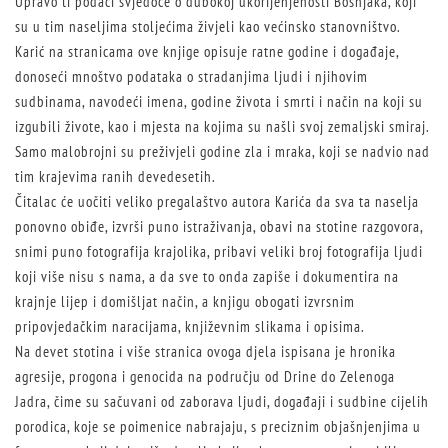
Upravo ti podaci svjedoče o dubokoj ukorijenjenosti Bošnjaka, koji
su u tim naseljima stoljećima živjeli kao većinsko stanovništvo.
Karić na stranicama ove knjige opisuje ratne godine i događaje,
donoseći mnoštvo podataka o stradanjima ljudi i njihovim
sudbinama, navodeći imena, godine života i smrti i način na koji su
izgubili živote, kao i mjesta na kojima su našli svoj zemaljski smiraj.
Samo malobrojni su preživjeli godine zla i mraka, koji se nadvio nad
tim krajevima ranih devedesetih.
Čitalac će uočiti veliko pregalaštvo autora Karića da sva ta naselja
ponovno obiđe, izvrši puno istraživanja, obavi na stotine razgovora,
snimi puno fotografija krajolika, pribavi veliki broj fotografija ljudi
koji više nisu s nama, a da sve to onda zapiše i dokumentira na
krajnje lijep i domišljat način, a knjigu obogati izvrsnim
pripovjedačkim naracijama, književnim slikama i opisima.
Na devet stotina i više stranica ovoga djela ispisana je hronika
agresije, progona i genocida na području od Drine do Zelenoga
Jadra, čime su sačuvani od zaborava ljudi, događaji i sudbine cijelih
porodica, koje se poimenice nabrajaju, s preciznim objašnjenjima u