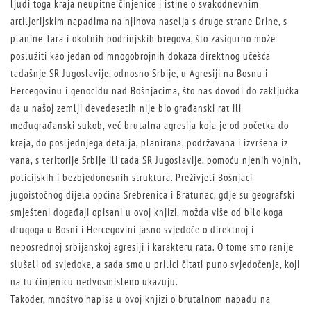
ljudi toga kraja neupitne činjenice i istine o svakodnevnim
artiljerijskim napadima na njihova naselja s druge strane Drine, s
planine Tara i okolnih podrinjskih bregova, što zasigurno može
poslužiti kao jedan od mnogobrojnih dokaza direktnog učešća
tadašnje SR Jugoslavije, odnosno Srbije, u Agresiji na Bosnu i
Hercegovinu i genocidu nad Bošnjacima, što nas dovodi do zaključka
da u našoj zemlji devedesetih nije bio građanski rat ili
međugrađanski sukob, već brutalna agresija koja je od početka do
kraja, do posljednjega detalja, planirana, podržavana i izvršena iz
vana, s teritorije Srbije ili tada SR Jugoslavije, pomoću njenih vojnih,
policijskih i bezbjedonosnih struktura. Preživjeli Bošnjaci
jugoistočnog dijela općina Srebrenica i Bratunac, gdje su geografski
smješteni događaji opisani u ovoj knjizi, možda više od bilo koga
drugoga u Bosni i Hercegovini jasno svjedoče o direktnoj i
neposrednoj srbijanskoj agresiji i karakteru rata. O tome smo ranije
slušali od svjedoka, a sada smo u prilici čitati puno svjedočenja, koji
na tu činjenicu nedvosmisleno ukazuju.
Također, mnoštvo napisa u ovoj knjizi o brutalnom napadu na