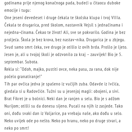
godinama prije njenog konačnoga pada, budeći u čitaocu duboke
emocije i tugu:
One jeseni devedeset i druge čekala te školska klupa i tvoj VIIIa.
Čekala te drugarica, pred školom, nastavnik Vejsil s jednačinama i
nejedna¬činama. Čekao te život! Ali, sve se pokvarilo. Godina je bez
proljeća. Škola je bez krova, bez nastav¬nika. Drugarica je u zbjegu.
Svud samo smrt čeka, sve drugo je otišlo iz ovih brda. Prošlo je ljeto.
Jesen je, ali u tvojoj školi je odzvonilo za kraj – zauvijek! Bio je 5.
septembar. Subota.
Rekla si: “Odoh, majko, pustiti ovce, neka pasu, za rana, dok nije
počelo granatiranje!”
Tih par ovčica jedva je spašeno iz vučijih zuba. Odavde iz Ivčića,
gledala si u Radovčiće. Tužni su u jesenjoj magli: obojeni, a sivi.
Brat Fikret je u bolnici. Neki dan je ranjen u selu. Bio je s adžom
Nurijom; otišli su da donesu sijeno. Pucali na njih iz zasjede. Tako
oni, dođu svaki dan iz Valjarice, pa vrebaju naše, ako dođu u selo.
Neko uvijek ode po nešto. Neko po hranu, neko po druge stvari, a
neko po smrt!