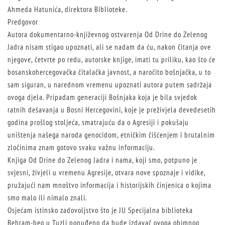
Ahmeda Hatunića, direktora Biblioteke.
Predgovor
Autora dokumentarno-književnog ostvarenja Od Drine do Zelenog
Jadra nisam stigao upoznati, ali se nadam da ću, nakon čitanja ove
njegove, četvrte po redu, autorske knjige, imati tu priliku, kao što će
bosanskohercegovačka čitalačka javnost, a naročito bošnjačka, u to
sam siguran, u narednom vremenu upoznati autora putem sadržaja
ovoga djela. Pripadam generaciji Bošnjaka koja je bila svjedok
ratnih dešavanja u Bosni Hercegovini, koje je preživjela devedesetih
godina prošlog stoljeća, smatrajuću da o Agresiji i pokušaju
uništenja našega naroda genocidom, etničkim čišćenjem i brutalnim
zločinima znam gotovo svaku važnu informaciju.
Knjiga Od Drine do Zelenog Jadra i nama, koji smo, potpuno je
svjesni, živjeli u vremenu Agresije, otvara nove spoznaje i vidike,
pružajući nam mnoštvo informacija i historijskih činjenica o kojima
smo malo ili nimalo znali.
Osjećam istinsko zadovoljstvo što je JU Specijalna biblioteka
Behram-beg u Tuzli ponuđeno da bude izdavač ovoga obimnog