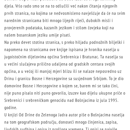
djela. Vrlo rado smo se na to odlučili već nakon čitanja njegovih
prvih stranica, na kojima se nedvosmisleno navješćuje da će na svim
narednim stranicama biti mnogo lijepih riječi, dubokih misli i
provjerenih podataka, kazanih jezikom i stilom čovjeka koji na
našem bosanskom jeziku umije pisati.
Na preko devet stotina stranica, s preko hiljadu podnožnih bilješki i
napomena na stranicama ove knjige ispisana je hronika naselja u
jugoistočnim dijelovima općina Srebrenica i Bratunac. Ta naselja su
u većini slučajeva prilično udaljena od gradskih centara svojih
općina, a u većoj ili manjoj mjeri blizu ili se nalaze neposredno uz
Drinu i granicu Bosne i Hercegovine sa susjednom Srbijom. To je dio
domovine Bosne i Hercegovine o kojem se, barem mi se tako čini,
nije puno pisalo niti puno govorilo, izuzev kao dijelu ukupne priče o
Srebrenici i srebreničkom genocidu nad Bošnjacima iz jula 1995.
godine.
U knjizi Od Drine do Zelenoga Jadra autor piše o Bošnjacima naselja
na tom geografskom području, donoseći mnogo činjenica, zapisa,
ljudskih sudbina i opisa iz prošloga vremena. Ti opisi se najviše