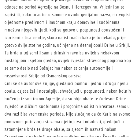
odnose na period Agresije na Bosnu i Hercegovinu. Vrijedni su to
zapisi ili, kako to autor u samome uvodu genijalno nazva, mrtvopisi
o jednome predivnom i imućnom kraju domovine i sudbinama
mnoštva njegovih ljudi, koji su gotovo u potpunosti opustošeni i
izbrisani s lica zemlje, skoro na isti način kako je to nekada, prije
gotovo dvije stotine godina, učinjeno na desnoj obali Drine u Srbiji.
Ta brda u toj zemlji sam s drinskih ravnica uvijek s nekakvom
nostalgijom i sjetom gledao, uvijek svjestan stravičnog pogroma koji
se tamo desio nad Bošnjacima nakon sticanja autonomije i
nezavisnosti Srbije od Osmanskog carstva.
Čini se da autor ove knjige, gledajući pomno i jednu i drugu njenu
obalu, osjeća žal i nostalgiju, shvaćajući u potpunosti, nakon bolnih
buđenja iz sna tokom Agresije, da su obje obale te čudesne Drine
svjedočile sličnim sudbinama i progonima od istih kreatora, samo u
dva različita vremenska perioda. Nije slučajno da će Karić na svome
ponovnom putovanju stazama djetinjstva i mladosti, gledajući u
zatamnjena brda te druge obale, sa sjetom ih nazvati našom
Granadom, aludirajući na tužnu sudbinu muslimana Španije, koji su