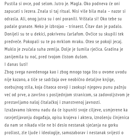
Pustila si ovce, pod selom. Jutro je. Magla. Oko podneva će oni
zapucati s Jezera. Znala si taj ritual. Nisi više bila mala – nazor si
odrasla. Ali, onog jutra su i oni poranili. Vrištala si! Oko tebe su
padale granate. Neko je izbrojao – trinaest. Čitav dan je padalo.
Donijeli su te u dekici, pokrivenu čaršafom. Ovčice su skupili tek
predveče. Pokopali su te po mrklom mraku. Oteo se pokoji jecaj.
Muklo je zvučala suha zemlja. Dolje je šumila rječica. Gradina je
zanijemila tu noć, pred tvojom čistom dušom.
I danas šuti!
Zbog svega navedenoga kao i zbog mnogo toga što u ovome uvodu
nije kazano, a tiče se sadržaja ove neobično detaljne knjige,
osebujnog stila, koja čitaoca osvoji i zaokupi njegovu punu pažnju
već od prve, a završno s posljednjom stranicom, sa zadovoljstvom je
prestavljamo našoj čitalačkoj i znanstvenoj javnosti.
Izražavamo iskrenu nadu da će ispuniti svoje ciljeve, usmjerene ka
rasvjetljavanju događaja, opisu krajeva i aktera, iznošenju činjenica
da nam se nikada više ne bi desio nestanak sjećanja na gorku
prošlost, zle ljude i ideologije, samozaborav i nestanak svijesti o