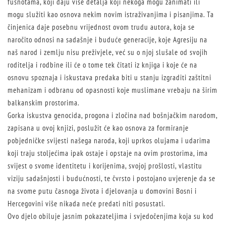
fusnotama, koji daju više detalja koji nekoga mogu zanimati ili
mogu služiti kao osnova nekim novim istraživanjima i pisanjima. Ta
činjenica daje posebnu vrijednost ovom trudu autora, koja se
naročito odnosi na sadašnje i buduće generacije, koje Agresiju na
naš narod i zemlju nisu preživjele, već su o njoj slušale od svojih
roditelja i rodbine ili će o tome tek čitati iz knjiga i koje će na
osnovu spoznaja i iskustava predaka biti u stanju izgraditi zaštitni
mehanizam i odbranu od opasnosti koje muslimane vrebaju na širim
balkanskim prostorima.
Gorka iskustva genocida, progona i zločina nad bošnjačkim narodom,
zapisana u ovoj knjizi, poslužit će kao osnova za formiranje
pobjedničke svijesti našega naroda, koji uprkos olujama i udarima
koji traju stoljećima ipak ostaje i opstaje na ovim prostorima, ima
svijest o svome identitetu i korijenima, svojoj prošlosti, vlastitu
viziju sadašnjosti i budućnosti, te čvrsto i postojano uvjerenje da se
na svome putu časnoga života i djelovanja u domovini Bosni i
Hercegovini više nikada neće predati niti posustati.
Ovo djelo obiluje jasnim pokazateljima i svjedočenjima koja su kod