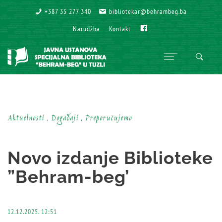
+387 35 277 340
+387 35 277 340
bibliotekar@behrambeg.ba
bibliotekar@behrambeg.ba
Fb
Fb
Narudžba
Narudžba
Kontakt
Kontakt
Aktuelnosti , Događaji , Preporučujemo
Novo izdanje Biblioteke
”Behram-beg’
12.12.2025. 12:51