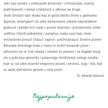
sebi, kao narodu s osebujnom kulturom i civilizacijom, osjećaj
podčinjenosti i manje vrijednosti u odnosu na druge.
Svaki detaljni opis mraka koji je gušio dolinu Drine u godinama
Agresije, ostavljajući iza sebe mezaristane, nikada nepronađene
grobnice i potoke krvi ljudi s punim imenima i prezimenima, teške
sudbine čitavih pokoljenja i porodica, svaka suza koju ćemo
neizostavno prosuti čitajući napise i preživljavajući životne puteve
Bošnjaka drinskoga kraja u nama će buditi bosanski prkos i
odlučnost da se više nikada i nikome ne ponove i ne dogode oluje
zla u pokušaju genocida i potpunoga istrebljenja našega naroda,
koje su iza sebe ostavile neopisivu pustoš i nesreću, tugu i bol, koji
su samo djelimično opisani u ovoj knjizi.
Dr. Ahmed Hatunić
Najpopularnije