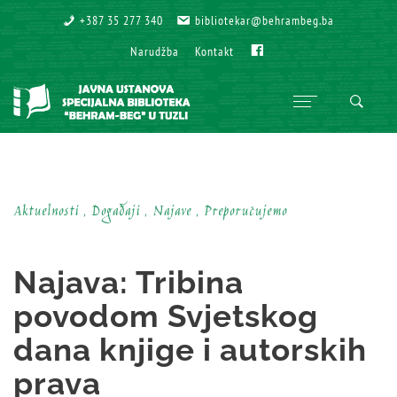
+387 35 277 340
+387 35 277 340
bibliotekar@behrambeg.ba
bibliotekar@behrambeg.ba
Fb
Fb
Narudžba
Narudžba
Kontakt
Kontakt
Aktuelnosti , Događaji , Najave , Preporučujemo
Najava: Tribina
povodom Svjetskog
dana knjige i autorskih
prava