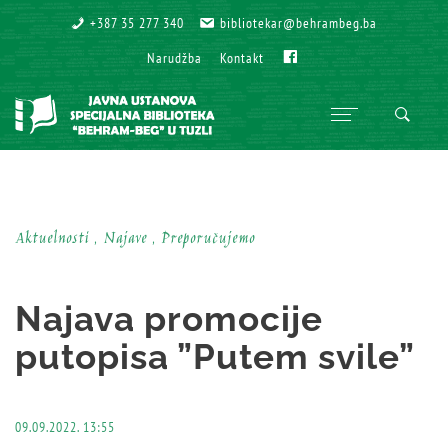
+387 35 277 340
+387 35 277 340
bibliotekar@behrambeg.ba
bibliotekar@behrambeg.ba
Fb
Fb
Narudžba
Narudžba
Kontakt
Kontakt
Aktuelnosti , Najave , Preporučujemo
Najava promocije
putopisa ”Putem svile”
09.09.2022. 13:55