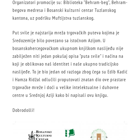
Organizatori promocije su: Biblioteka ”Behram-beg”, Behram-
begova medresa i Bosanski kulturni centar Tuzlanskog
kantona, uz podršku Muftijstva tuzlanskog.
Put svile je najstarija mreža trgovačkih puteva kojima je
Sredozemlje bilo povezano sa istočnom Azijom. U
bosanskohercegovačkom ukupnom knjiškom naslijeđu nije
zabilježen niti jedan pokušaj opisa ”puta svile” i načina na
koji je oblikovao naš identitet i naše ukupno tradicijsko
naslijeđe. To je bio jedan od razloga zbog čega su Edib Kadić
i Hamza Ridžal odlučili proputovati znatan dio ove prastare
trgovačke mreže i doći u velike intelektualne i duhovne
centre u Srednjoj Aziji kako bi napisali ovu knjigu.
Dobrodošli!