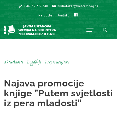
+387 35 277 340
+387 35 277 340
bibliotekar@behrambeg.ba
bibliotekar@behrambeg.ba
Fb
Fb
Narudžba
Narudžba
Kontakt
Kontakt
Aktuelnosti , Događaji , Preporučujemo
Najava promocije
knjige ”Putem svjetlosti
iz pera mladosti”