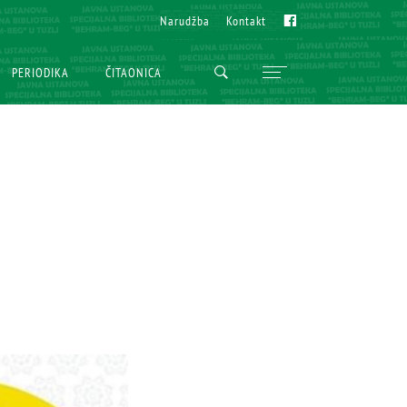
Fb
Fb
Narudžba
Narudžba
Kontakt
Kontakt
PERIODIKA
PERIODIKA
ČITAONICA
ČITAONICA