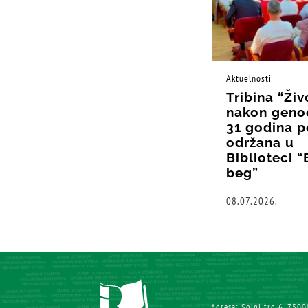
Aktuelnosti
Tribina “Živ
nakon geno
31 godina p
održana u
Biblioteci 
beg”
08.07.2026.
Adresa: Solni trg 6, 7500