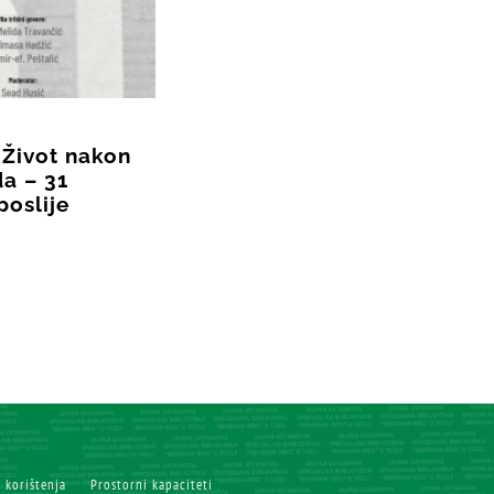
 Život nakon
a – 31
poslije
i korištenja
Prostorni kapaciteti