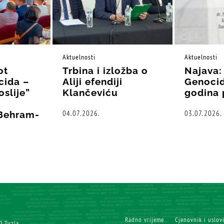
Aktuelnosti
Aktuelnosti
ot
Trbina i izložba o
Najava:
cida –
Aliji efendiji
Genocid
oslije”
Klančeviću
godina 
04.07.2026.
03.07.2026.
“Behram-
Radno vrijeme
Cjenovnik i uslov
0 Tuzla