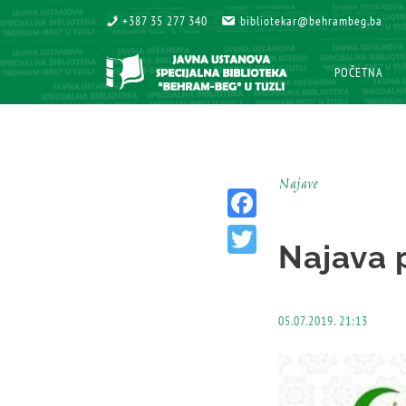
+387 35 277 340
+387 35 277 340
bibliotekar@behrambeg.ba
bibliotekar@behrambeg.ba
POČETNA
POČETNA
Najave
Facebook
Najava 
Twitter
05.07.2019. 21:13