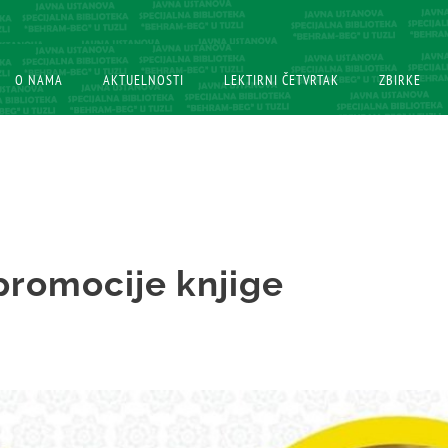
O NAMA
O NAMA
AKTUELNOSTI
AKTUELNOSTI
LEKTIRNI ČETVRTAK
LEKTIRNI ČETVRTAK
ZBIRKE
ZBIRKE
promocije knjige