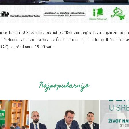
nice Tuzla i JU Specijalna biblioteka ”Behram-beg” u Tuzli organiziraju p
a Mehmedovića” autora Suvada Ćehića. Promocija će biti upriličena u Plav
RAK), s početkom u 19:00 sati.
Najpopularnije