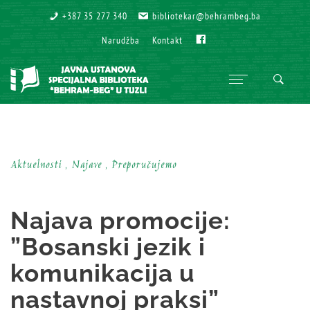
+387 35 277 340
+387 35 277 340
bibliotekar@behrambeg.ba
bibliotekar@behrambeg.ba
Fb
Fb
Narudžba
Narudžba
Kontakt
Kontakt
Aktuelnosti , Najave , Preporučujemo
Najava promocije:
”Bosanski jezik i
komunikacija u
nastavnoj praksi”