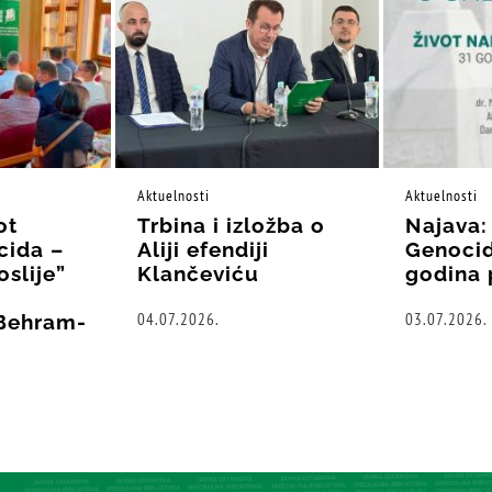
Aktuelnosti
Aktuelnosti
ot
Trbina i izložba o
Najava:
cida –
Aliji efendiji
Genocid
oslije”
Klančeviću
godina 
04.07.2026.
03.07.2026.
“Behram-