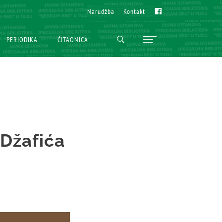
Fb
Fb
Narudžba
Narudžba
Kontakt
Kontakt
PERIODIKA
PERIODIKA
ČITAONICA
ČITAONICA
 Džafića