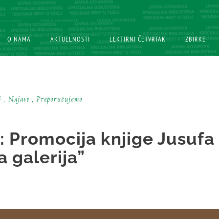
O NAMA
O NAMA
AKTUELNOSTI
AKTUELNOSTI
LEKTIRNI ČETVRTAK
LEKTIRNI ČETVRTAK
ZBIRKE
ZBIRKE
i , Najave , Preporučujemo
 Promocija knjige Jusufa
 galerija”