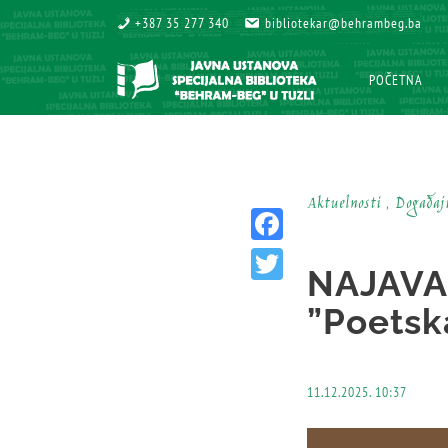
+387 35 277 340
+387 35 277 340
bibliotekar@behrambeg.ba
bibliotekar@behrambeg.ba
POČETNA
POČETNA
Aktuelnosti , Događaj
Facebook
NAJAVA:
Twitter
”Poetska
11.12.2025. 10:37