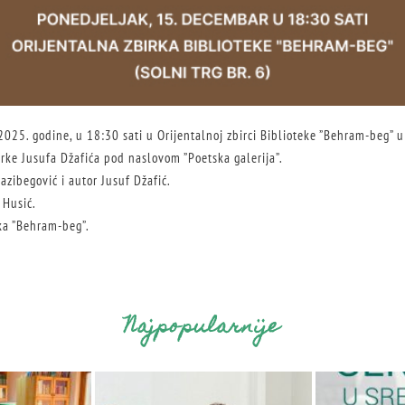
2025. godine, u 18:30 sati u Orijentalnoj zbirci Biblioteke ”Behram-beg” u 
irke Jusufa Džafića pod naslovom ”Poetska galerija”.
Nazibegović i autor Jusuf Džafić.
 Husić.
eka ”Behram-beg”.
Najpopularnije