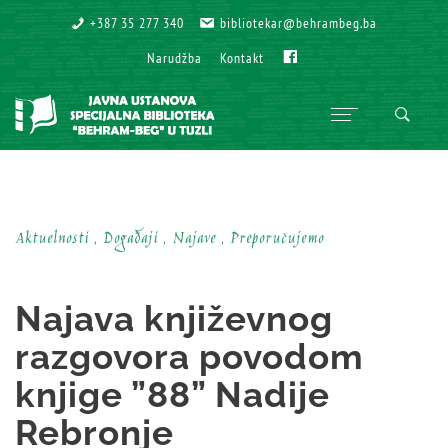
+387 35 277 340
+387 35 277 340
bibliotekar@behrambeg.ba
bibliotekar@behrambeg.ba
Fb
Fb
Narudžba
Narudžba
Kontakt
Kontakt
Aktuelnosti , Događaji , Najave , Preporučujemo
Najava književnog
razgovora povodom
knjige ”88” Nadije
Rebronje