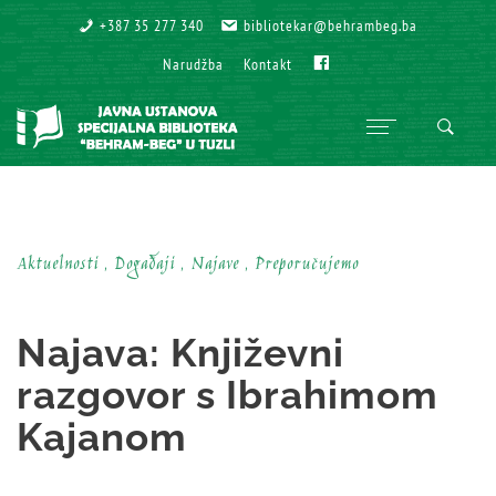
+387 35 277 340
+387 35 277 340
bibliotekar@behrambeg.ba
bibliotekar@behrambeg.ba
Fb
Fb
Narudžba
Narudžba
Kontakt
Kontakt
Aktuelnosti , Događaji , Najave , Preporučujemo
Najava: Književni
razgovor s Ibrahimom
Kajanom