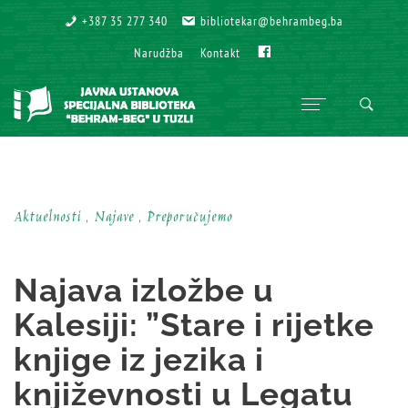
+387 35 277 340
+387 35 277 340
bibliotekar@behrambeg.ba
bibliotekar@behrambeg.ba
Fb
Fb
Narudžba
Narudžba
Kontakt
Kontakt
Aktuelnosti , Najave , Preporučujemo
Najava izložbe u
Kalesiji: ”Stare i rijetke
knjige iz jezika i
književnosti u Legatu