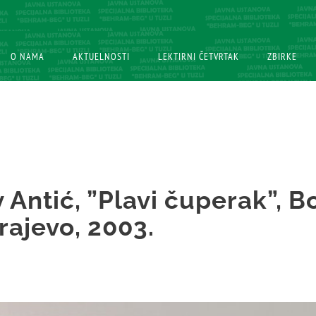
O NAMA
O NAMA
AKTUELNOSTI
AKTUELNOSTI
LEKTIRNI ČETVRTAK
LEKTIRNI ČETVRTAK
ZBIRKE
ZBIRKE
 Antić, ”Plavi čuperak”, 
arajevo, 2003.