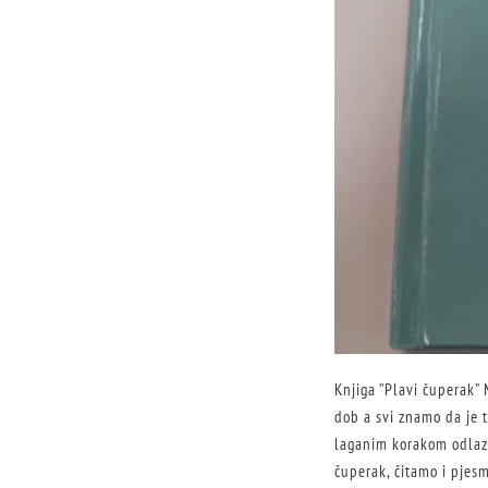
Knjiga ”Plavi čuperak” 
dob a svi znamo da je t
laganim korakom odlazit
čuperak, čitamo i pjesm