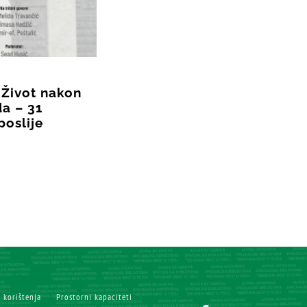
 Život nakon
a – 31
poslije
i korištenja
Prostorni kapaciteti