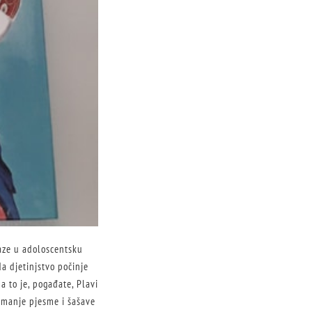
ulaze u adoloscentsku
a djetinjstvo počinje
a to je, pogađate, Plavi
jmanje pjesme i šašave