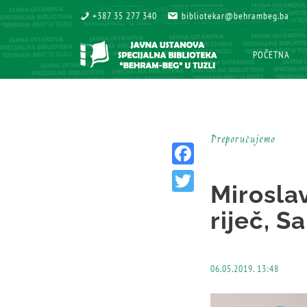
+387 35 277 340
+387 35 277 340
bibliotekar@behrambeg.ba
bibliotekar@behrambeg.ba
POČETNA
POČETNA
Preporučujemo
Facebook
Miroslav
Twitter
riječ, S
06.05.2019. 13:48