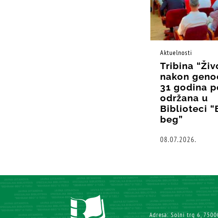
Aktuelnosti
Tribina “Živ
nakon geno
31 godina p
održana u
Biblioteci 
beg”
08.07.2026.
Adresa: Solni trg 6, 7500