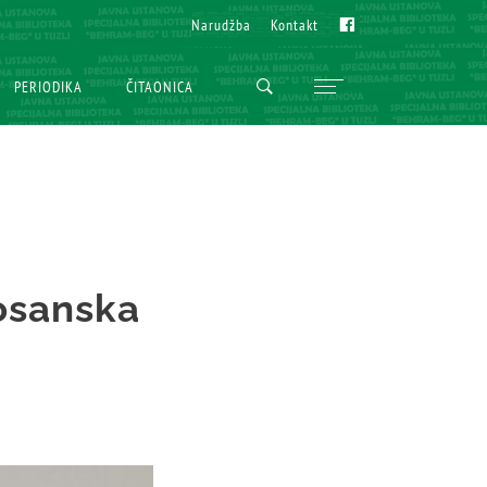
Fb
Fb
Narudžba
Narudžba
Kontakt
Kontakt
PERIODIKA
PERIODIKA
ČITAONICA
ČITAONICA
Bosanska