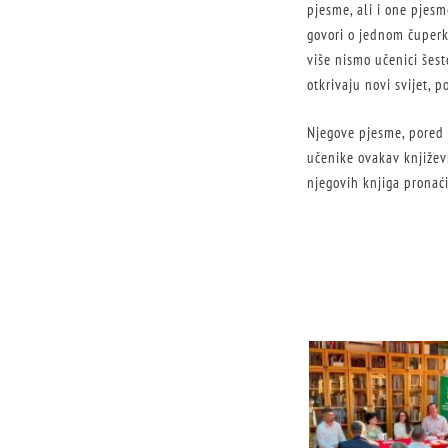
pjesme, ali i one pjes
govori o jednom čuperki
više nismo učenici šest
otkrivaju novi svijet,
Njegove pjesme, pored t
učenike ovakav književn
njegovih knjiga pronać