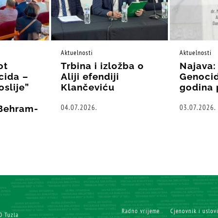
Aktuelnosti
Aktuelnosti
ot
Trbina i izložba o
Najava:
cida –
Aliji efendiji
Genocid
oslije”
Klančeviću
godina 
04.07.2026.
03.07.2026.
“Behram-
Radno vrijeme
Cjenovnik i uslov
0 Tuzla