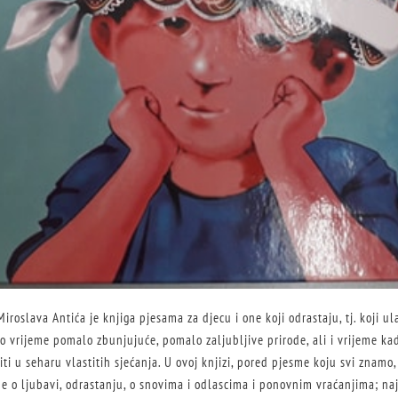
Miroslava Antića je knjiga pjesama za djecu i one koji odrastaju, tj. koji 
o vrijeme pomalo zbunjujuće, pomalo zaljubljive prirode, ali i vrijeme kad
i u seharu vlastitih sjećanja. U ovoj knjizi, pored pjesme koju svi znamo, 
e o ljubavi, odrastanju, o
snovima i odlascima i ponovnim vraćanjima; na