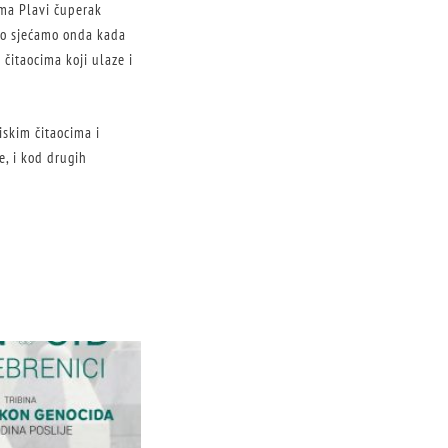
ama Plavi čuperak
rado sjećamo onda kada
 čitaocima koji ulaze i
iskim čitaocima i
e, i kod drugih