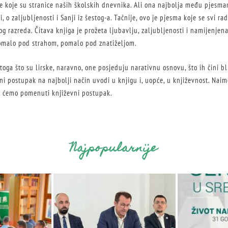
me koje su stranice naših školskih dnevnika. Ali ona najbolja među pjesm
, o zaljubljenosti i Sanji iz šestog-a. Tačnije, ovo je pjesma koje se svi 
og razreda. Čitava knjiga je prožeta ljubavlju, zaljubljenosti i namijenjena
 pomalo pod strahom, pomalo pod znatiželjom.
oga što su lirske, naravno, one posjeduju narativnu osnovu, što ih čini bl
i postupak na najbolji način uvodi u knjigu i, uopće, u književnost. Naim
i ćemo pomenuti književni postupak.
Najpopularnije