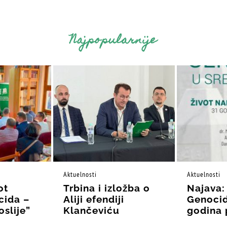
Najpopularnije
Aktuelnosti
Aktuelnosti
ot
Trbina i izložba o
Najava:
cida –
Aliji efendiji
Genocid
oslije”
Klančeviću
godina 