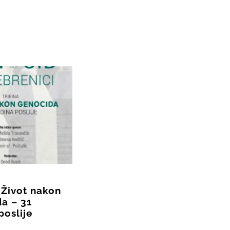
 Život nakon
a – 31
poslije