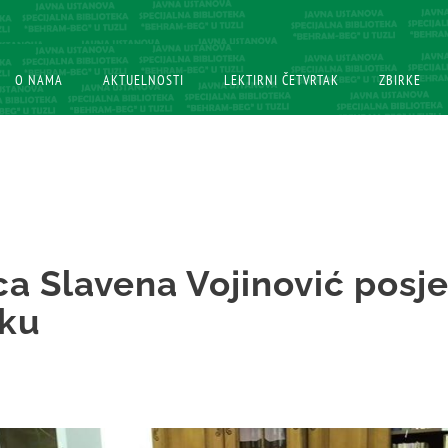
O NAMA
O NAMA
AKTUELNOSTI
AKTUELNOSTI
LEKTIRNI ČETVRTAK
LEKTIRNI ČETVRTAK
ZBIRKE
ZBIRKE
ca Slavena Vojinović posje
eku