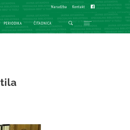
Fb
Fb
Narudžba
Narudžba
Kontakt
Kontakt
PERIODIKA
PERIODIKA
ČITAONICA
ČITAONICA
tila