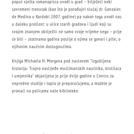
poput vješta romanopisca uvodi u grad – bilježeći neki
savremeni trenutak (kao što je porođajni slučaj dr. Gonzales
de Medina u Kordobi 2007. godine) pa nakon toga uvodi nas
u daleku prošlost: u ulice starih gradova i ljudi koji su
svojim znanjem obilježili ne samo svoje vrijeme nego – prije
će biti – stotinama godina poslije o njima se govori i piše; o
njihovim naučnim dostugnućima.
Knjiga Michaela H. Morgana pod naslovom ”Izgubljena
historija: Trajno naslijeđe muslimanskih naučnika, mislilaca
i umjetnika” objavljena je prije dvije godine u Centru za
nepredne studije i toplo je preporučujemo, a možete je
pronaći na policama naše biblioteke.