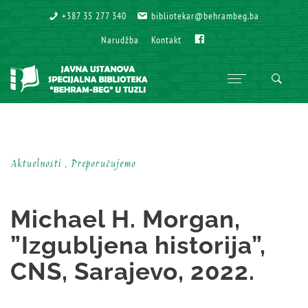
+387 35 277 340
+387 35 277 340
bibliotekar@behrambeg.ba
bibliotekar@behrambeg.ba
Fb
Fb
Narudžba
Narudžba
Kontakt
Kontakt
Aktuelnosti , Preporučujemo
Michael H. Morgan,
”Izgubljena historija”,
CNS, Sarajevo, 2022.