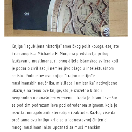
Knjiga ”Izgubljena historija” američkog politikologa, esejiste
i romanopisca Michaela H. Morgana predstavlja prilog
izučavanju muslimana, tj. onog dijela islamskog svijeta koji
je podario civilizaciji nemjerljivo blago u intelektualnom
smislu. Podnaslov ove knjige ”Trajno naslijeđe
muslimanskih naučnika, mislilaca i umjetnika” nedvojbeno
ukazuje na temu ove knjige, što je izuzetno bitno i
neophodno u današnjem vremenu – kada je islam i sve što
se pod tim podrazumijeva pod određenom stigmom, koja je
rezultat mnogobronih stereotipa i zabluda. Razlog više da
pročitamo ovu knjigu krije se u jednostavnoj činjenici –
mnogi muslimani nisu upoznati sa muslimanskim