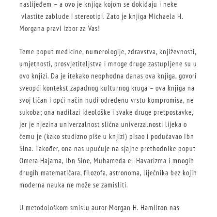
naslijeđem – a ovo je knjiga kojom se dokidaju i neke
vlastite zablude i stereotipi. Zato je knjiga Michaela H.
Morgana pravi izbor za Vas!
Teme poput medicine, numerologije, zdravstva, književnosti,
umjetnosti, prosvjetiteljstva i mnoge druge zastupljene su u
ovo knjizi. Da je itekako neophodna danas ova knjiga, govori
sveopći kontekst zapadnog kulturnog kruga – ova knjiga na
svoj ličan i opći način nudi određenu vrstu kompromisa, ne
sukoba; ona nadilazi ideološke i svake druge pretpostavke,
jer je njezina univerzalnost slična univerzalnosti lijeka o
čemu je (kako studizno piše u knjizi) pisao i podučavao Ibn
Sina. Također, ona nas upućuje na sjajne prethodnike poput
Omera Hajama, Ibn Sine, Muhameda el-Havarizma i mnogih
drugih matematičara, filozofa, astronoma, liječnika bez kojih
moderna nauka ne može se zamisliti.
U metodološkom smislu autor Morgan H. Hamilton nas