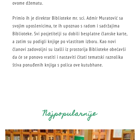
ovome džematu.
Primio ih je direktor Biblioteke mr. sci. Admir Muratović sa
svojim uposlenicima, te ih upoznao s radom i sadržajima
Biblioteke. Svi posjetitelji su dobili besplatne članske karte,
a zatim su podigli knjige po vlastitom izboru. Kao novi
članovi zadovoljni su izašli iz prostorija Biblioteke obećavši
da će se ponovo vratiti i nastaviti čitati tematski raznolika
štiva ponuđenih knjiga s polica ove kutubhane.
Najpopularnije