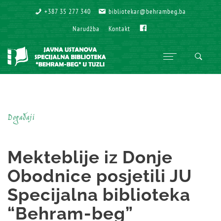
+387 35 277 340
+387 35 277 340
bibliotekar@behrambeg.ba
bibliotekar@behrambeg.ba
Fb
Fb
Narudžba
Narudžba
Kontakt
Kontakt
Događaji
Mekteblije iz Donje
Obodnice posjetili JU
Specijalna biblioteka
“Behram-beg”