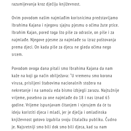
razumijevanja kroz dječiju književnost.
Ovim povodom našim najmlađim korisnicima predstavljamo
Ibrahima Kajana i njegovu sjajnu pjesmu o očima žute ptice.
Ibrahim Kajan, pored toga što piše za odrasle, on piše i za
najmlađe. Njegove pjesme za najmlađe su izraz poštovanja
prema djeci. On kada piše za djecu ne gleda očima nego
srcem.
Povodom ovoga dana pitali smo Ibrahima Kajana da nam
kaže na koji ga način obilježava: “U vremenu smo korona
virusa, prisiljeni štabovima nacionalnih stožera na
nekretanje i na samoću eda bismo izbjegli zarazu. Najtužnije
vrijeme, posebno za one najmlađe do 18 i nas iznad 65
godine. Vrijeme ispunjavam čitanjem i vjerujem da će tu
ideju koristiti djeca i mladi, jer je dječja i omladinska
književnost gotovo izgubila svoju čitalačku publiku. Čudno
je. Najsretniji smo bili dok smo bili djeca, kad su nam