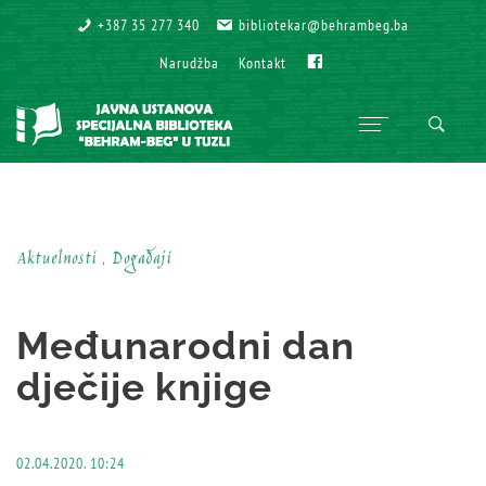
+387 35 277 340
+387 35 277 340
bibliotekar@behrambeg.ba
bibliotekar@behrambeg.ba
Fb
Fb
Narudžba
Narudžba
Kontakt
Kontakt
Aktuelnosti , Događaji
Međunarodni dan
dječije knjige
02.04.2020. 10:24